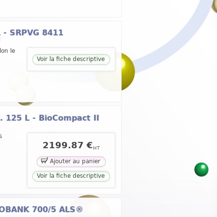
 L - SRPVG 8411
lon le
Voir la fiche descriptive
. 125 L - BioCompact II
s
2199.87 €
HT
Ajouter au panier
Voir la fiche descriptive
EMOBANK 700/5 ALS®