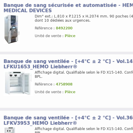
Banque de sang sécurisée et automatisée - H
MEDICAL DEVICES
Dim° ext.: L.810 x P.1215 x H.2074 mm. 90 poches (
dont 10 dédiées aux urgences.
Référence :
8492200
Unité de vente :
Pièce
Banque de sang ventilée - [+4°C ± 2 °C] - Vol.14
LFKU1653_HEMO Liebherr®
Affichage digital. Qualifiable selon le FD X15-140. Con
BPL.
Référence :
4758908
Unité de vente :
Pièce
Banque de sang ventilée - [+4°C ± 2 °C] - Vol.36
LFKV3953_HEMO Liebherr®
Affichage digital. Qualifiable selon le FD X15-140. Con
BPL.