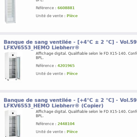
Référence :
6608881
Unité de vente :
Pièce
Banque de sang ventilée - [+4°C ± 2 °C] - Vol.59
LFKV6553_HEMO Liebherr®
Affichage digital. Qualifiable selon le FD X15-140. Con
BPL.
Référence :
4201965
Unité de vente :
Pièce
Banque de sang ventilée - [+4°C ± 2 °C] - Vol.59
LFKV6553_HEMO Liebherr® (Copier)
Affichage digital. Qualifiable selon le FD X15-140. Con
BPL.
Référence :
2448104
Unité de vente :
Pièce