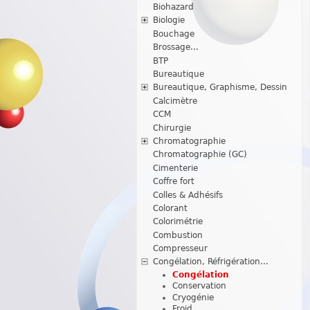
Biohazard
Biologie
Bouchage
Brossage...
BTP
Bureautique
Bureautique, Graphisme, Dessin
Calcimètre
CCM
Chirurgie
Chromatographie
Chromatographie (GC)
Cimenterie
Coffre fort
Colles & Adhésifs
Colorant
Colorimétrie
Combustion
Compresseur
Congélation, Réfrigération...
Congélation
Conservation
Cryogénie
Froid