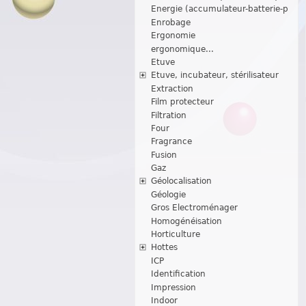
Energie (accumulateur-batterie-p
Enrobage
Ergonomie
ergonomique...
Etuve
Etuve, incubateur, stérilisateur
Extraction
Film protecteur
Filtration
Four
Fragrance
Fusion
Gaz
Géolocalisation
Géologie
Gros Electroménager
Homogénéisation
Horticulture
Hottes
ICP
Identification
Impression
Indoor