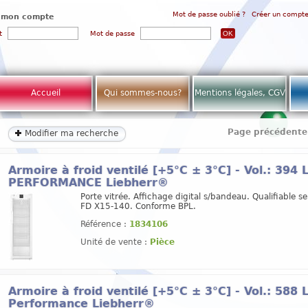
Mot de passe oublié ?
Créer un compt
 mon compte
t
Mot de passe
Accueil
Qui sommes-nous?
Mentions légales, CGV
Page précédente
Modifier ma recherche
Armoire à froid ventilé [+5°C ± 3°C] - Vol.: 394
PERFORMANCE Liebherr®
Porte vitrée. Affichage digital s/bandeau. Qualifiable se
FD X15-140. Conforme BPL.
Référence :
1834106
Unité de vente :
Pièce
Armoire à froid ventilé [+5°C ± 3°C] - Vol.: 588
Performance Liebherr®