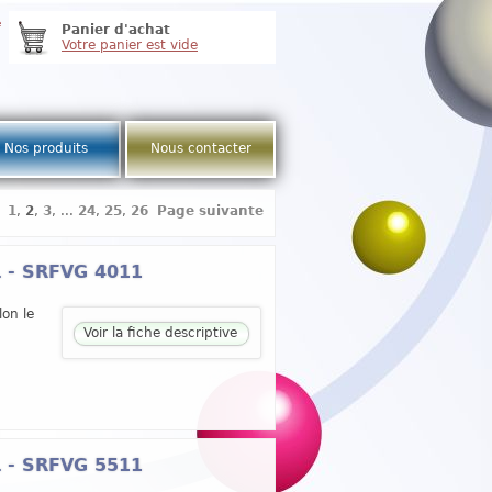
e
Panier d'achat
Votre panier est vide
Nos produits
Nous contacter
1
,
2
,
3
, ...
24
,
25
,
26
Page suivante
 L - SRFVG 4011
lon le
Voir la fiche descriptive
 L - SRFVG 5511