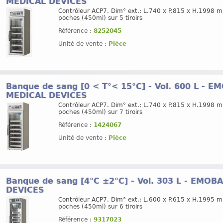
MEDICAL DEVICES
Contrôleur ACP7. Dim° ext.: L.740 x P.815 x H.1998 
poches (450ml) sur 5 tiroirs
Référence :
8252045
Unité de vente :
Pièce
Banque de sang [0 < T°< 15°C] - Vol. 600 L - 
MEDICAL DEVICES
Contrôleur ACP7. Dim° ext.: L.740 x P.815 x H.1998 
poches (450ml) sur 7 tiroirs
Référence :
1424067
Unité de vente :
Pièce
Banque de sang [4°C ±2°C] - Vol. 303 L - EMO
DEVICES
Contrôleur ACP7. Dim° ext.: L.600 x P.615 x H.1995 
poches (450ml) sur 6 tiroirs
Référence :
9317023