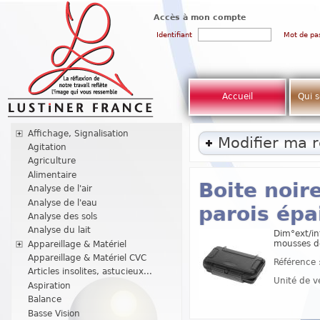
Accès à mon compte
Identifiant
Mot de pa
Accueil
Qui 
Affichage, Signalisation
Modifier ma 
Agitation
Agriculture
Alimentaire
Boite noir
Analyse de l'air
Analyse de l'eau
parois épa
Analyse des sols
Analyse du lait
Dim°ext/in
mousses de
Appareillage & Matériel
Appareillage & Matériel CVC
Référence 
Articles insolites, astucieux...
Unité de v
Aspiration
Balance
Basse Vision