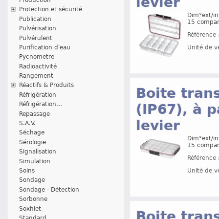
levier
Protection et sécurité
Dim°ext/in
Publication
15 compart
Pulvérisation
Référence 
Pulvérulent
Unité de v
Purification d'eau
Pycnometre
Radioactivité
Rangement
Réactifs & Produits
Boite tran
Réfrigération
Réfrigération...
(IP67), à 
Repassage
levier
S.A.V.
Séchage
Dim°ext/in
Sérologie
15 compart
Signalisation
Référence 
Simulation
Soins
Unité de v
Sondage
Sondage - Détection
Sorbonne
Soxhlet
Boite tran
Standard