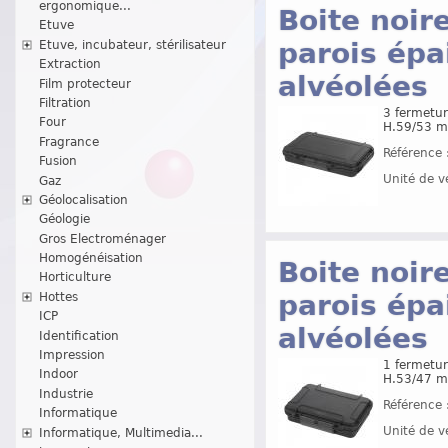
ergonomique...
Boite noir
Etuve
parois épa
Etuve, incubateur, stérilisateur
Extraction
alvéolées
Film protecteur
Filtration
3 fermetur
Four
H.59/53 
Fragrance
Référence 
Fusion
Unité de v
Gaz
Géolocalisation
Géologie
Gros Electroménager
Homogénéisation
Boite noir
Horticulture
parois épa
Hottes
ICP
alvéolées
Identification
Impression
1 fermetur
Indoor
H.53/47 
Industrie
Référence 
Informatique
Unité de v
Informatique, Multimedia...