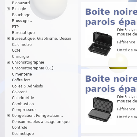
Biohazard
Boite noir
Biologie
Bouchage
parois épa
Brossage...
BTP
Dim°ext/in
Bureautique
mousse de
Bureautique, Graphisme, Dessin
Référence 
Calcimètre
Unité de v
CCM
Chirurgie
Chromatographie
Chromatographie (GC)
Cimenterie
Boite noir
Coffre fort
parois épa
Colles & Adhésifs
Colorant
Dim°ext/in
Colorimétrie
mousse de
Combustion
Référence 
Compresseur
Congélation, Réfrigération...
Unité de v
Consommables à usage unique
Contrôle
Cosmétique