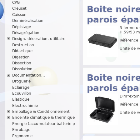
CPG
Boite noir
Creuset
Cuisson
parois épa
Déminéralisation
Dépistage
3 fermetur
H.59/53 
Désagrégation
Design, décoration, utilitaire
Référence 
Destruction
Unité de v
Didactique
Digestion
Dissection
Dissolution
Boite noir
Documentation...
Droguerie
parois épa
Eclairage
Ecouvillon
Dim°ext/in
Elastique
Référence 
Electrochimie
Emballage & Conditionnement
Unité de v
Enceinte climatique & thermique
Energie (accumulateur-batterie-p
Enrobage
Ergonomie