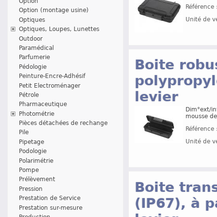
Option
Référence 
Option (montage usine)
Unité de v
Optiques
Optiques, Loupes, Lunettes
Outdoor
Paramédical
Parfumerie
Boite robu
Pédologie
Peinture-Encre-Adhésif
polypropyl
Petit Electroménager
levier
Pétrole
Pharmaceutique
Dim°ext/in
Photométrie
mousse de
Pièces détachées de rechange
Référence 
Pile
Unité de v
Pipetage
Podologie
Polarimétrie
Pompe
Prélèvement
Boite tran
Pression
Prestation de Service
(IP67), à 
Prestation sur-mesure
Production