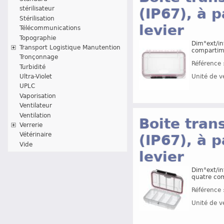
stérilisateur
(IP67), à 
Stérilisation
levier
Télécommunications
Topographie
Dim°ext/in
Transport Logistique Manutention
compartim
Tronçonnage
Référence 
Turbidité
Ultra-Violet
Unité de v
UPLC
Vaporisation
Ventilateur
Ventilation
Boite tran
Verrerie
Vétérinaire
(IP67), à 
Vide
levier
Dim°ext/in
quatre co
Référence 
Unité de v