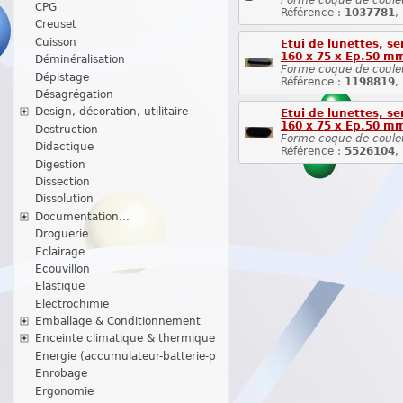
CPG
Référence :
1037781
,
Creuset
Cuisson
Etui de lunettes, se
160 x 75 x Ep.50 m
Déminéralisation
Forme coque de couleur 
Dépistage
Référence :
1198819
,
Désagrégation
Design, décoration, utilitaire
Etui de lunettes, se
160 x 75 x Ep.50 m
Destruction
Forme coque de couleur
Didactique
Référence :
5526104
,
Digestion
Dissection
Dissolution
Documentation...
Droguerie
Eclairage
Ecouvillon
Elastique
Electrochimie
Emballage & Conditionnement
Enceinte climatique & thermique
Energie (accumulateur-batterie-p
Enrobage
Ergonomie