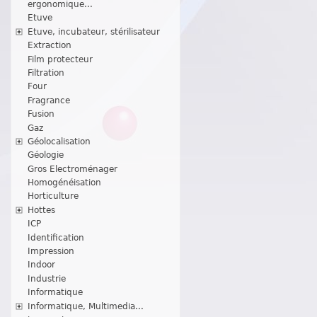
ergonomique...
Etuve
Etuve, incubateur, stérilisateur
Extraction
Film protecteur
Filtration
Four
Fragrance
Fusion
Gaz
Géolocalisation
Géologie
Gros Electroménager
Homogénéisation
Horticulture
Hottes
ICP
Identification
Impression
Indoor
Industrie
Informatique
Informatique, Multimedia...