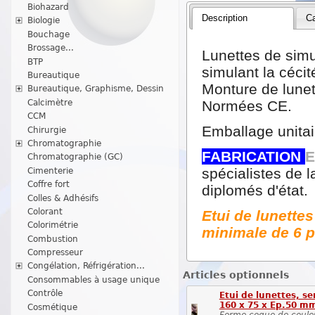
Biohazard
Description
Ca
Biologie
Bouchage
Brossage...
Lunettes de simu
BTP
simulant la cécit
Bureautique
Monture de lunet
Bureautique, Graphisme, Dessin
Calcimètre
Normées CE.
CCM
Emballage unitai
Chirurgie
Chromatographie
FABRICATION
Chromatographie (GC)
spécialistes de l
Cimenterie
Coffre fort
diplomés d'état.
Colles & Adhésifs
Colorant
Etui de lunette
Colorimétrie
minimale de 6 p
Combustion
Compresseur
Congélation, Réfrigération...
Articles optionnels
Consommables à usage unique
Contrôle
Etui de lunettes, se
160 x 75 x Ep.50 m
Cosmétique
Forme coque de couleur