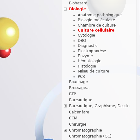
Biohazard
Biologie
Anatomie pathologique
Biologie moléculaire
Chambre de culture
Culture cellulaire
Cytologie
DBO
Diagnostic
Electrophorèse
Enzyme
Hématologie
Histologie
Milieu de culture
PCR
Bouchage
Brossage...
BTP
Bureautique
Bureautique, Graphisme, Dessin
Calcimètre
CCM
Chirurgie
Chromatographie
Chromatographie (GC)