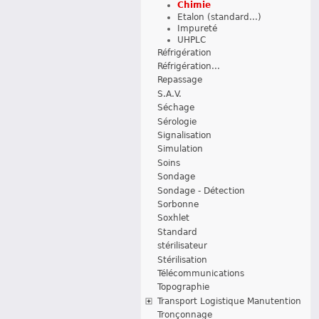
Chimie
Etalon (standard...)
Impureté
UHPLC
Réfrigération
Réfrigération...
Repassage
S.A.V.
Séchage
Sérologie
Signalisation
Simulation
Soins
Sondage
Sondage - Détection
Sorbonne
Soxhlet
Standard
stérilisateur
Stérilisation
Télécommunications
Topographie
Transport Logistique Manutention
Tronçonnage