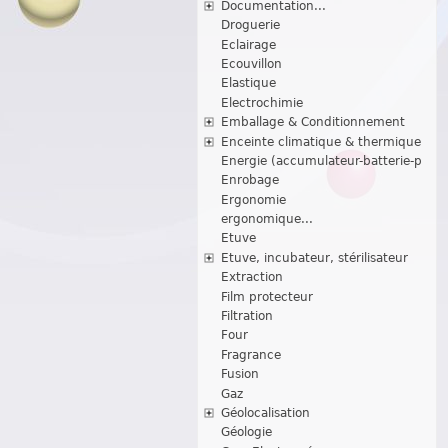
Documentation...
Droguerie
Eclairage
Ecouvillon
Elastique
Electrochimie
Emballage & Conditionnement
Enceinte climatique & thermique
Energie (accumulateur-batterie-p
Enrobage
Ergonomie
ergonomique...
Etuve
Etuve, incubateur, stérilisateur
Extraction
Film protecteur
Filtration
Four
Fragrance
Fusion
Gaz
Géolocalisation
Géologie