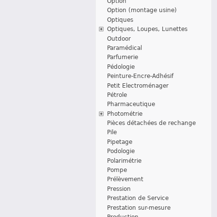
Option
Option (montage usine)
Optiques
Optiques, Loupes, Lunettes
Outdoor
Paramédical
Parfumerie
Pédologie
Peinture-Encre-Adhésif
Petit Electroménager
Pétrole
Pharmaceutique
Photométrie
Pièces détachées de rechange
Pile
Pipetage
Podologie
Polarimétrie
Pompe
Prélèvement
Pression
Prestation de Service
Prestation sur-mesure
Production