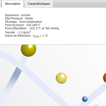
Description
Caractéristiques
Apparence : poudre
État Physique : Solide
Stockage : room temperature
Point de fusion : 155-160°C
Point d'Ébullition : ~331.3°C at 760 mmHg
3
Densité : ~1.3 g/cm
Indice de Réfraction : n
= 1.72
20D