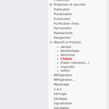
Protection et sécurité
Publication
Pulvérisation
Pulvérulent
Purification d'eau
Pycnometre
Radioactivité
Rangement
Réactifs & Produits
Aérosol
Bactériologie
Biochimie
Chimie
Etalon (standard...)
Impureté
UHPLC
Réfrigération
Réfrigération...
Repassage
S.A.V.
Séchage
Sérologie
Signalisation
Simulation