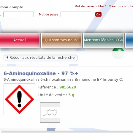
Mot de passe oublié ?
Créer un compt
 mon compte
t
Mot de passe
Accueil
Qui sommes-nous?
Mentions légales, CGV
Retour aux résultats de la recherche
6-Aminoquinoxaline - 97 %+
6-Aminoquinoxalin ; 6-chinoxalinamin ; Brimonidine EP Impurity C.
Référence :
9855620
Unité de vente :
5 g