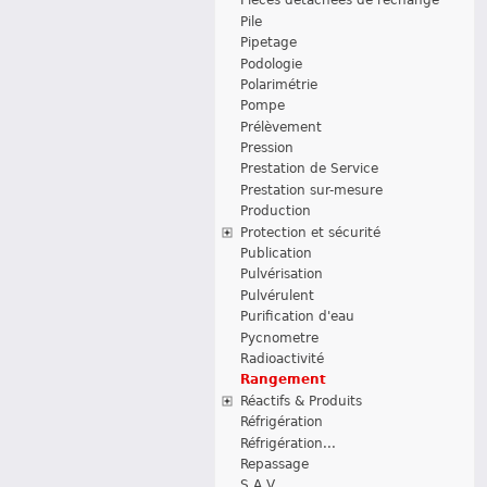
Pièces détachées de rechange
Pile
Pipetage
Podologie
Polarimétrie
Pompe
Prélèvement
Pression
Prestation de Service
Prestation sur-mesure
Production
Protection et sécurité
Publication
Pulvérisation
Pulvérulent
Purification d'eau
Pycnometre
Radioactivité
Rangement
Réactifs & Produits
Réfrigération
Réfrigération...
Repassage
S.A.V.