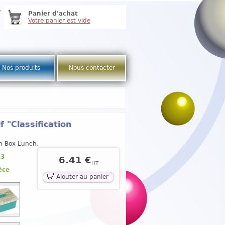
e
Panier d'achat
Votre panier est vide
Nos produits
Nous contacter
 "Classification
gn Box Lunch.
13
6.41 €
HT
èce
Ajouter au panier