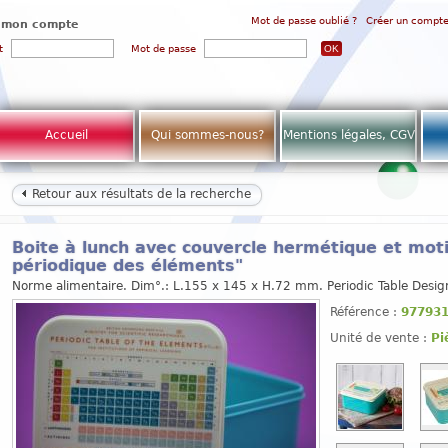
Mot de passe oublié ?
Créer un compt
 mon compte
t
Mot de passe
Accueil
Qui sommes-nous?
Mentions légales, CGV
Retour aux résultats de la recherche
Boite à lunch avec couvercle hermétique et motif
périodique des éléments"
Norme alimentaire. Dim°.: L.155 x 145 x H.72 mm. Periodic Table Desi
Référence :
97793
Unité de vente :
Pi