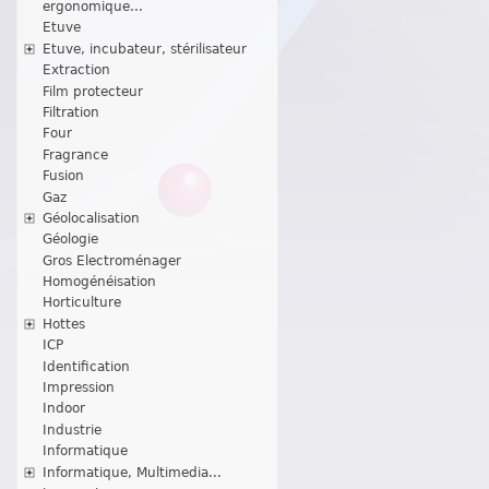
ergonomique...
Etuve
Etuve, incubateur, stérilisateur
Extraction
Film protecteur
Filtration
Four
Fragrance
Fusion
Gaz
Géolocalisation
Géologie
Gros Electroménager
Homogénéisation
Horticulture
Hottes
ICP
Identification
Impression
Indoor
Industrie
Informatique
Informatique, Multimedia...