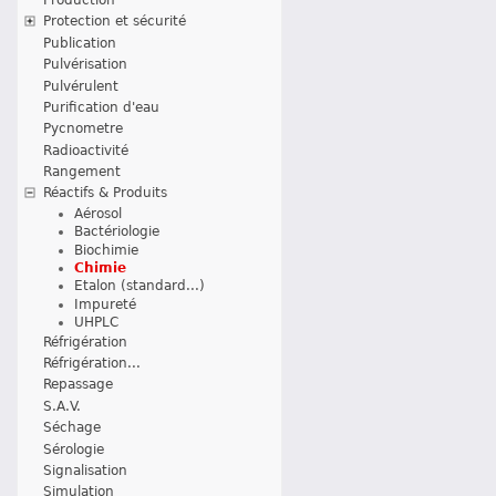
Protection et sécurité
Publication
Pulvérisation
Pulvérulent
Purification d'eau
Pycnometre
Radioactivité
Rangement
Réactifs & Produits
Aérosol
Bactériologie
Biochimie
Chimie
Etalon (standard...)
Impureté
UHPLC
Réfrigération
Réfrigération...
Repassage
S.A.V.
Séchage
Sérologie
Signalisation
Simulation