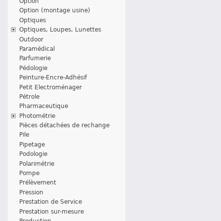
Option
Option (montage usine)
Optiques
Optiques, Loupes, Lunettes
Outdoor
Paramédical
Parfumerie
Pédologie
Peinture-Encre-Adhésif
Petit Electroménager
Pétrole
Pharmaceutique
Photométrie
Pièces détachées de rechange
Pile
Pipetage
Podologie
Polarimétrie
Pompe
Prélèvement
Pression
Prestation de Service
Prestation sur-mesure
Production