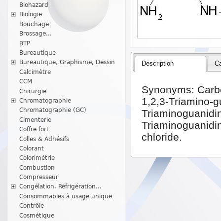
Biohazard
Biologie
Bouchage
Brossage...
BTP
Bureautique
Bureautique, Graphisme, Dessin
Description
Ca
Calcimètre
CCM
Synonyms: Carbo
Chirurgie
1,2,3-Triamino-g
Chromatographie
Chromatographie (GC)
Triaminoguanidin
Cimenterie
Triaminoguanidi
Coffre fort
chloride.
Colles & Adhésifs
Colorant
Colorimétrie
Combustion
Compresseur
Congélation, Réfrigération...
Consommables à usage unique
Contrôle
Cosmétique