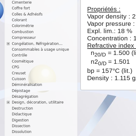
Cimenterie
Propriétés :
Coffre fort
Colles & Adhésifs
Vapor density : 2
Colorant
Vapor pressure 
Colorimétrie
Expl. lim.: 18 %
Combustion
Concentration : 1
Compresseur
Congélation, Réfrigération...
Refractive index 
Consommables à usage unique
n
= 1.500 (li
20/D
Contrôle
n2
= 1.501
Cosmétique
0/D
CPG
bp = 157°C (lit.)
Creuset
Density : 1.115 g
Cuisson
Déminéralisation
Dépistage
Désagrégation
Design, décoration, utilitaire
Destruction
Didactique
Digestion
Dissection
Dissolution