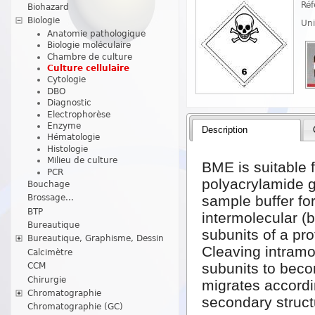
Réf
Biohazard
Biologie
Uni
Anatomie pathologique
Biologie moléculaire
Chambre de culture
Culture cellulaire
Cytologie
DBO
Diagnostic
Electrophorèse
Enzyme
Description
Hématologie
Histologie
Milieu de culture
BME is suitable f
PCR
polyacrylamide g
Bouchage
sample buffer fo
Brossage...
BTP
intermolecular (
Bureautique
subunits of a pr
Bureautique, Graphisme, Dessin
Cleaving intramol
Calcimètre
subunits to beco
CCM
Chirurgie
migrates accordin
Chromatographie
secondary struct
Chromatographie (GC)