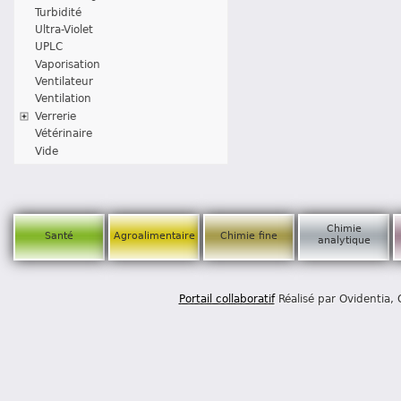
Turbidité
Ultra-Violet
UPLC
Vaporisation
Ventilateur
Ventilation
Verrerie
Vétérinaire
Vide
Chimie
Santé
Agroalimentaire
Chimie fine
analytique
Portail collaboratif
Réalisé par Ovidentia,