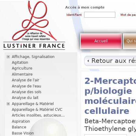
Accès à mon compte
Identifiant
Mot de pa
Accueil
Qui 
Affichage, Signalisation
Retour aux rés
Agitation
Agriculture
Alimentaire
2-Mercapt
Analyse de l'air
Analyse de l'eau
p/biologie
Analyse des sols
Analyse du lait
moléculair
Appareillage & Matériel
cellulaire
Appareillage & Matériel CVC
Articles insolites, astucieux...
Beta-Mercaptoe
Aspiration
Thioethylene gl
Balance
Basse Vision