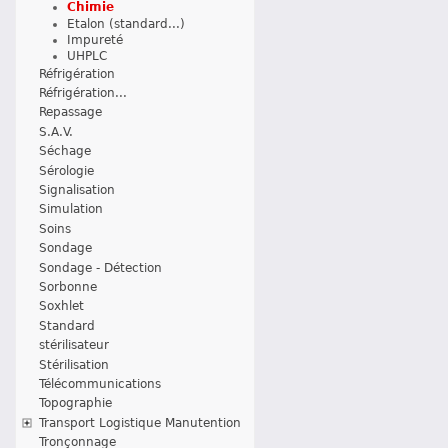
Chimie
Etalon (standard...)
Impureté
UHPLC
Réfrigération
Réfrigération...
Repassage
S.A.V.
Séchage
Sérologie
Signalisation
Simulation
Soins
Sondage
Sondage - Détection
Sorbonne
Soxhlet
Standard
stérilisateur
Stérilisation
Télécommunications
Topographie
Transport Logistique Manutention
Tronçonnage