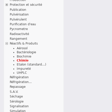
Protection et sécurité
Publication
Pulvérisation
Pulvérulent
Purification d'eau
Pycnometre
Radioactivité
Rangement
Réactifs & Produits
Aérosol
Bactériologie
Biochimie
Chimie
Etalon (standard...)
Impureté
UHPLC
Réfrigération
Réfrigération...
Repassage
S.A.V.
Séchage
Sérologie
Signalisation
Simulation