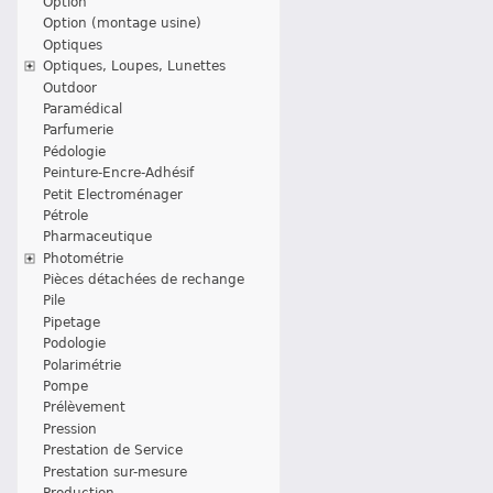
Option
Option (montage usine)
Optiques
Optiques, Loupes, Lunettes
Outdoor
Paramédical
Parfumerie
Pédologie
Peinture-Encre-Adhésif
Petit Electroménager
Pétrole
Pharmaceutique
Photométrie
Pièces détachées de rechange
Pile
Pipetage
Podologie
Polarimétrie
Pompe
Prélèvement
Pression
Prestation de Service
Prestation sur-mesure
Production