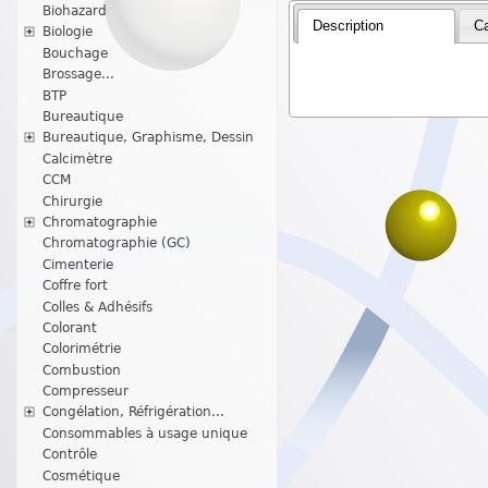
Biohazard
Description
Ca
Biologie
Bouchage
Brossage...
BTP
Bureautique
Bureautique, Graphisme, Dessin
Calcimètre
CCM
Chirurgie
Chromatographie
Chromatographie (GC)
Cimenterie
Coffre fort
Colles & Adhésifs
Colorant
Colorimétrie
Combustion
Compresseur
Congélation, Réfrigération...
Consommables à usage unique
Contrôle
Cosmétique