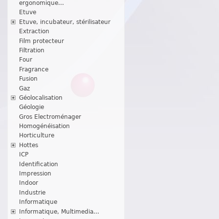
ergonomique...
Etuve
Etuve, incubateur, stérilisateur
Extraction
Film protecteur
Filtration
Four
Fragrance
Fusion
Gaz
Géolocalisation
Géologie
Gros Electroménager
Homogénéisation
Horticulture
Hottes
ICP
Identification
Impression
Indoor
Industrie
Informatique
Informatique, Multimedia...