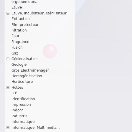
ergonomique...
Etuve
Etuve, incubateur, stérilisateur
Extraction
Film protecteur
Filtration
Four
Fragrance
Fusion
Gaz
Géolocalisation
Géologie
Gros Electroménager
Homogénéisation
Horticulture
Hottes
ICP
Identification
Impression
Indoor
Industrie
Informatique
Informatique, Multimedia...