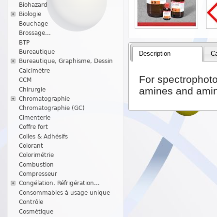
Biohazard
Biologie
Bouchage
Brossage...
BTP
Bureautique
Description
Ca
Bureautique, Graphisme, Dessin
Calcimètre
For spectrophoto
CCM
amines and amin
Chirurgie
Chromatographie
Chromatographie (GC)
Cimenterie
Coffre fort
Colles & Adhésifs
Colorant
Colorimétrie
Combustion
Compresseur
Congélation, Réfrigération...
Consommables à usage unique
Contrôle
Cosmétique