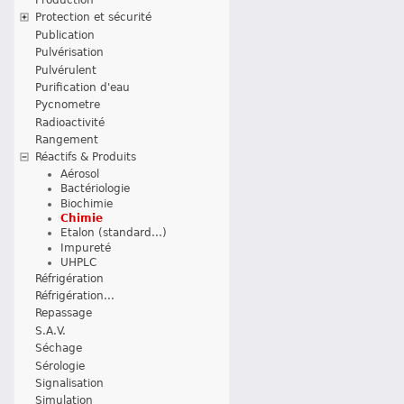
Protection et sécurité
Publication
Pulvérisation
Pulvérulent
Purification d'eau
Pycnometre
Radioactivité
Rangement
Réactifs & Produits
Aérosol
Bactériologie
Biochimie
Chimie
Etalon (standard...)
Impureté
UHPLC
Réfrigération
Réfrigération...
Repassage
S.A.V.
Séchage
Sérologie
Signalisation
Simulation