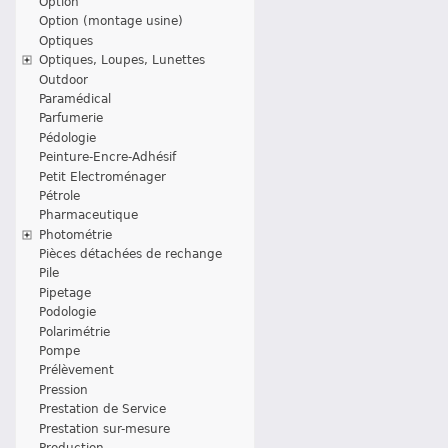
Option
Option (montage usine)
Optiques
Optiques, Loupes, Lunettes
Outdoor
Paramédical
Parfumerie
Pédologie
Peinture-Encre-Adhésif
Petit Electroménager
Pétrole
Pharmaceutique
Photométrie
Pièces détachées de rechange
Pile
Pipetage
Podologie
Polarimétrie
Pompe
Prélèvement
Pression
Prestation de Service
Prestation sur-mesure
Production