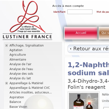
Accès à mon compte
Identifiant
Mot de pa
Accueil
Qui 
Affichage, Signalisation
Retour aux rés
Agitation
Agriculture
Alimentaire
1,2-Naphth
Analyse de l'air
Analyse de l'eau
sodium sa
Analyse des sols
Analyse du lait
3,4-Dihydro-3,4
Appareillage & Matériel
Folin's reagent
Appareillage & Matériel CVC
Articles insolites, astucieux...
Réfé
Aspiration
Unit
Balance
Basse Vision