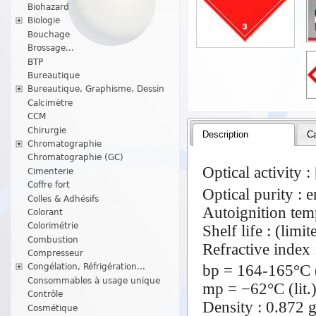
Biohazard
Biologie
Bouchage
Brossage...
BTP
Bureautique
Bureautique, Graphisme, Dessin
Calcimètre
CCM
Chirurgie
Description
Ca
Chromatographie
Chromatographie (GC)
Optical activity :
Cimenterie
Coffre fort
Optical purity : 
Colles & Adhésifs
Autoignition tem
Colorant
Colorimétrie
Shelf life : (limi
Combustion
Refractive index 
Compresseur
bp = 164-165°C (
Congélation, Réfrigération...
Consommables à usage unique
mp = −62°C (lit.
Contrôle
Density : 0.872 g
Cosmétique