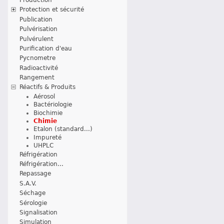
Protection et sécurité
Publication
Pulvérisation
Pulvérulent
Purification d'eau
Pycnometre
Radioactivité
Rangement
Réactifs & Produits
Aérosol
Bactériologie
Biochimie
Chimie
Etalon (standard...)
Impureté
UHPLC
Réfrigération
Réfrigération...
Repassage
S.A.V.
Séchage
Sérologie
Signalisation
Simulation