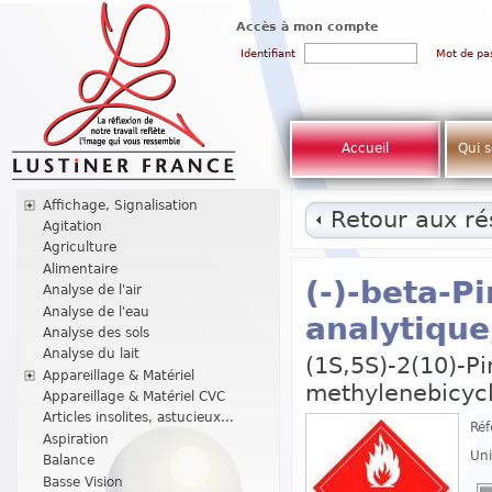
Accès à mon compte
Identifiant
Mot de pa
Accueil
Qui 
Affichage, Signalisation
Retour aux rés
Agitation
Agriculture
Alimentaire
(-)-beta-P
Analyse de l'air
Analyse de l'eau
analytique
Analyse des sols
Analyse du lait
(1S,5S)-2(10)-Pi
Appareillage & Matériel
methylenebicycl
Appareillage & Matériel CVC
Articles insolites, astucieux...
Réf
Aspiration
Uni
Balance
Basse Vision