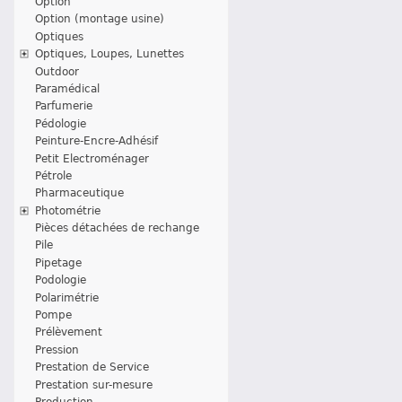
Option
Option (montage usine)
Optiques
Optiques, Loupes, Lunettes
Outdoor
Paramédical
Parfumerie
Pédologie
Peinture-Encre-Adhésif
Petit Electroménager
Pétrole
Pharmaceutique
Photométrie
Pièces détachées de rechange
Pile
Pipetage
Podologie
Polarimétrie
Pompe
Prélèvement
Pression
Prestation de Service
Prestation sur-mesure
Production