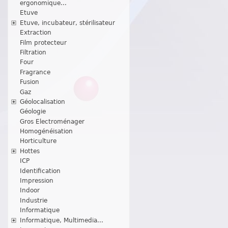
ergonomique...
Etuve
Etuve, incubateur, stérilisateur
Extraction
Film protecteur
Filtration
Four
Fragrance
Fusion
Gaz
Géolocalisation
Géologie
Gros Electroménager
Homogénéisation
Horticulture
Hottes
ICP
Identification
Impression
Indoor
Industrie
Informatique
Informatique, Multimedia...