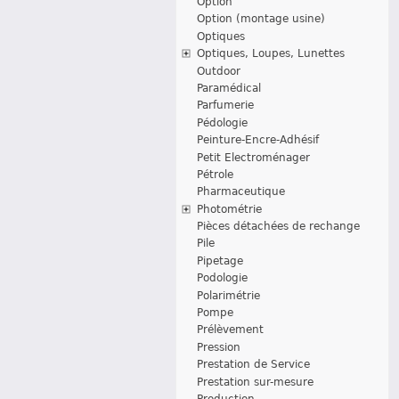
Option
Option (montage usine)
Optiques
Optiques, Loupes, Lunettes
Outdoor
Paramédical
Parfumerie
Pédologie
Peinture-Encre-Adhésif
Petit Electroménager
Pétrole
Pharmaceutique
Photométrie
Pièces détachées de rechange
Pile
Pipetage
Podologie
Polarimétrie
Pompe
Prélèvement
Pression
Prestation de Service
Prestation sur-mesure
Production