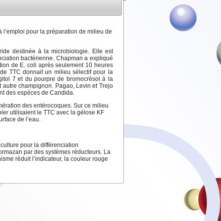
à l’emploi pour la préparation de milieu de
ide destinée à la microbiologie. Elle est
renciation bactérienne. Chapman a expliqué
ation de E. coli après seulement 10 heures
de TTC donnait un milieu sélectif pour la
gitol 7 et du pourpre de bromocrésol à la
et autre champignon. Pagao, Levin et Trejo
ent des espèces de Candida.
umération des entérocoques. Sur ce milieu
ler utilisaient le TTC avec la gélose KF
urface de l’eau.
ulture pour la différenciation
ylformazan par des systèmes réducteurs. La
isme réduit l’indicateur, la couleur rouge