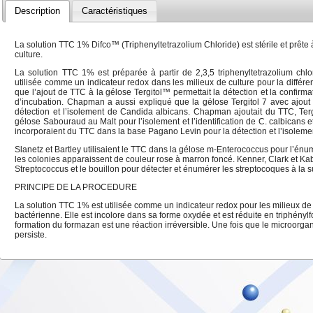
Description
Caractéristiques
La solution TTC 1% Difco™ (Triphenyltetrazolium Chloride) est stérile et prête 
culture.
La solution TTC 1% est préparée à partir de 2,3,5 triphenyltetrazolium chlor
utilisée comme un indicateur redox dans les milieux de culture pour la diffé
que l’ajout de TTC à la gélose Tergitol™ permettait la détection et la confirm
d’incubation. Chapman a aussi expliqué que la gélose Tergitol 7 avec ajout 
détection et l’isolement de Candida albicans. Chapman ajoutait du TTC, Ter
gélose Sabouraud au Malt pour l’isolement et l’identification de C. calbicans 
incorporaient du TTC dans la base Pagano Levin pour la détection et l’isolem
Slanetz et Bartley utilisaient le TTC dans la gélose m-Enterococcus pour l’én
les colonies apparaissent de couleur rose à marron foncé. Kenner, Clark et Kab
Streptococcus et le bouillon pour détecter et énumérer les streptocoques à la s
PRINCIPE DE LA PROCEDURE
La solution TTC 1% est utilisée comme un indicateur redox pour les milieux de c
bactérienne. Elle est incolore dans sa forme oxydée et est réduite en triphén
formation du formazan est une réaction irréversible. Une fois que le microorgan
persiste.