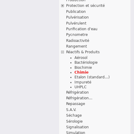
Protection et sécurité
Publication
Pulvérisation
Pulvérulent
Purification d'eau
Pycnometre
Radioactivité
Rangement
Réactifs & Produits
Aérosol
Bactériologie
Biochimie
Chimie
Etalon (standard...)
Impureté
UHPLC
Réfrigération
Réfrigération...
Repassage
S.A.V.
Séchage
Sérologie
Signalisation
Simulation