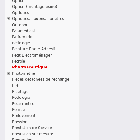
Option
Option (montage usine)
Optiques
Optiques, Loupes, Lunettes
Outdoor
Paramédical
Parfumerie
Pédologie
Peinture-Encre-Adhésif
Petit Electroménager
Pétrole
Pharmaceutique
Photométrie
Pièces détachées de rechange
Pile
Pipetage
Podologie
Polarimétrie
Pompe
Prélèvement
Pression
Prestation de Service
Prestation sur-mesure
Production