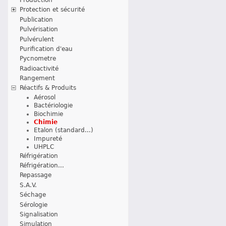
Protection et sécurité
Publication
Pulvérisation
Pulvérulent
Purification d'eau
Pycnometre
Radioactivité
Rangement
Réactifs & Produits
Aérosol
Bactériologie
Biochimie
Chimie
Etalon (standard...)
Impureté
UHPLC
Réfrigération
Réfrigération...
Repassage
S.A.V.
Séchage
Sérologie
Signalisation
Simulation