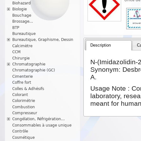
Biohazard
Biologie
Bouchage
Brossage...
BTP
Bureautique
Bureautique, Graphisme, Dessin
Description
Ca
Calcimètre
CCM
Chirurgie
N-(Imidazolidin-
Chromatographie
Synonym: Desbro
Chromatographie (GC)
A.
Cimenterie
Coffre fort
Usage Note : Com
Colles & Adhésifs
laboratory, resea
Colorant
Colorimétrie
meant for human
Combustion
Compresseur
Congélation, Réfrigération...
Consommables à usage unique
Contrôle
Cosmétique