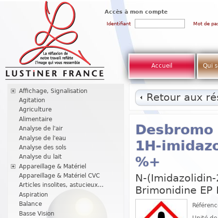
Accès à mon compte
Identifiant
Mot de pa
Accueil
Qui 
Affichage, Signalisation
Retour aux rés
Agitation
Agriculture
Alimentaire
Desbromo B
Analyse de l'air
Analyse de l'eau
1H-imidazo
Analyse des sols
Analyse du lait
%+
Appareillage & Matériel
N-(Imidazolidin-
Appareillage & Matériel CVC
Articles insolites, astucieux...
Brimonidine EP 
Aspiration
Balance
Référenc
Basse Vision
Unité de