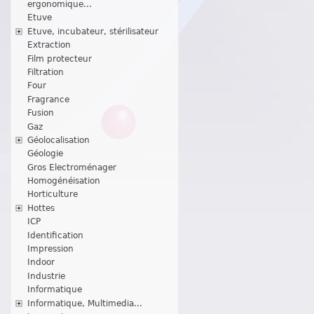
ergonomique...
Etuve
Etuve, incubateur, stérilisateur
Extraction
Film protecteur
Filtration
Four
Fragrance
Fusion
Gaz
Géolocalisation
Géologie
Gros Electroménager
Homogénéisation
Horticulture
Hottes
ICP
Identification
Impression
Indoor
Industrie
Informatique
Informatique, Multimedia...