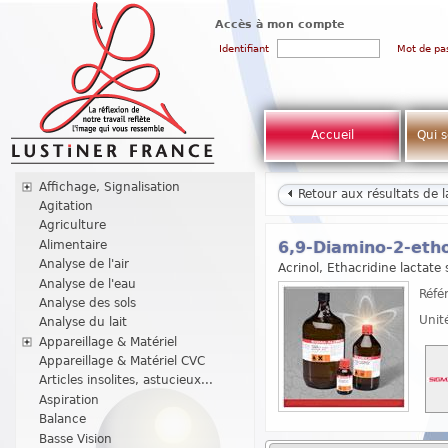
Accès à mon compte
Identifiant
Mot de pa
Accueil
Qui 
Affichage, Signalisation
Retour aux résultats de 
Agitation
Agriculture
Alimentaire
6,9-Diamino-2-eth
Analyse de l'air
Acrinol, Ethacridine lactate 
Analyse de l'eau
Réfé
Analyse des sols
Unit
Analyse du lait
Appareillage & Matériel
Appareillage & Matériel CVC
Articles insolites, astucieux...
Aspiration
Balance
Basse Vision