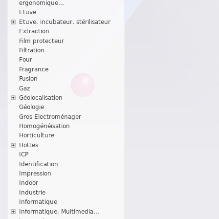
ergonomique...
Etuve
Etuve, incubateur, stérilisateur
Extraction
Film protecteur
Filtration
Four
Fragrance
Fusion
Gaz
Géolocalisation
Géologie
Gros Electroménager
Homogénéisation
Horticulture
Hottes
ICP
Identification
Impression
Indoor
Industrie
Informatique
Informatique, Multimedia...