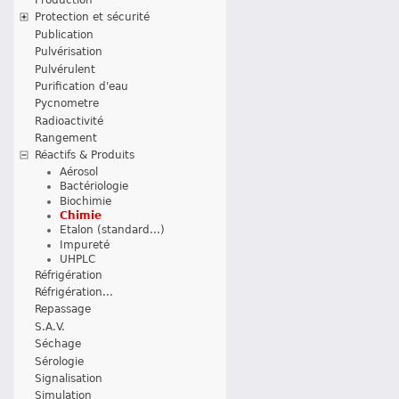
Protection et sécurité
Publication
Pulvérisation
Pulvérulent
Purification d'eau
Pycnometre
Radioactivité
Rangement
Réactifs & Produits
Aérosol
Bactériologie
Biochimie
Chimie
Etalon (standard...)
Impureté
UHPLC
Réfrigération
Réfrigération...
Repassage
S.A.V.
Séchage
Sérologie
Signalisation
Simulation