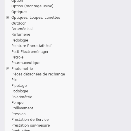
Option
Option (montage usine)
Optiques
Optiques, Loupes, Lunettes
Outdoor
Paramédical
Parfumerie
Pédologie
Peinture-Encre-Adhésif
Petit Electroménager
Pétrole
Pharmaceutique
Photométrie
Pièces détachées de rechange
Pile
Pipetage
Podologie
Polarimétrie
Pompe
Prélèvement
Pression
Prestation de Service
Prestation sur-mesure
Production