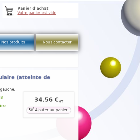
e
Panier d'achat
Votre panier est vide
Nos produits
Nous contacter
laire (atteinte de
l gauche.
58
34.56 €
HT
ire
Ajouter au panier