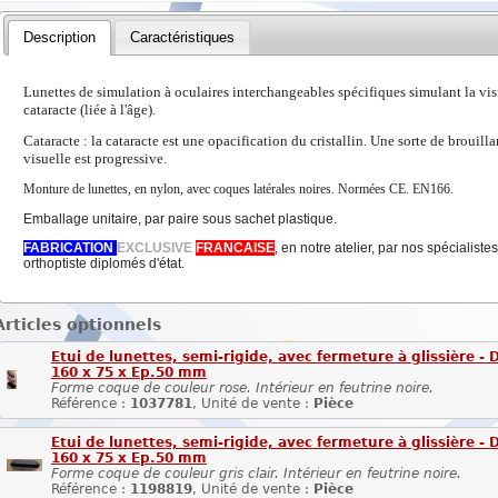
Description
Caractéristiques
Lunettes de simulation à oculaires interchangeables spécifiques simulant la vis
cataracte (liée à l'âge).
Cataracte : la cataracte est une opacification du cristallin. Une sorte de brouilla
visuelle est progressive.
Monture de lunettes, en nylon, avec coques latérales noires. Normées CE. EN166.
Emballage unitaire, par paire sous sachet plastique.
FABRICATION
EXCLUSIVE
FRANCAISE
, en notre atelier, par nos spécialist
orthoptiste diplomés d'état.
Articles optionnels
Etui de lunettes, semi-rigide, avec fermeture à glissière - 
160 x 75 x Ep.50 mm
Forme coque de couleur rose. Intérieur en feutrine noire.
Référence :
1037781
, Unité de vente :
Pièce
Etui de lunettes, semi-rigide, avec fermeture à glissière - 
160 x 75 x Ep.50 mm
Forme coque de couleur gris clair. Intérieur en feutrine noire.
Référence :
1198819
, Unité de vente :
Pièce