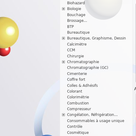
Biohazard
Biologie
Bouchage
Brossage...
BTP
Bureautique
Bureautique, Graphisme, Dessin
Calcimètre
CCM
Chirurgie
Chromatographie
Chromatographie (GC)
Cimenterie
Coffre fort
Colles & Adhésifs
Colorant
Colorimétrie
Combustion
Compresseur
Congélation, Réfrigération...
Consommables à usage unique
Contrôle
Cosmétique