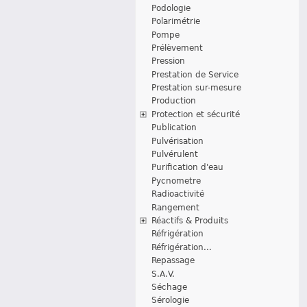
Podologie
Polarimétrie
Pompe
Prélèvement
Pression
Prestation de Service
Prestation sur-mesure
Production
Protection et sécurité
Publication
Pulvérisation
Pulvérulent
Purification d'eau
Pycnometre
Radioactivité
Rangement
Réactifs & Produits
Réfrigération
Réfrigération...
Repassage
S.A.V.
Séchage
Sérologie