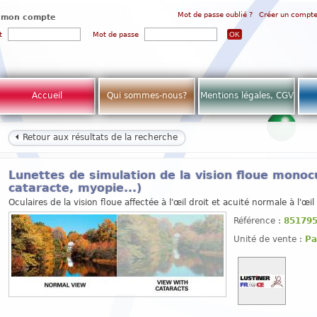
Mot de passe oublié ?
Créer un compt
 mon compte
t
Mot de passe
Accueil
Qui sommes-nous?
Mentions légales, CGV
Retour aux résultats de la recherche
Lunettes de simulation de la vision floue monocu
cataracte, myopie...)
Oculaires de la vision floue affectée à l'œil droit et acuité normale à l'œi
Référence :
85179
Unité de vente :
Pa