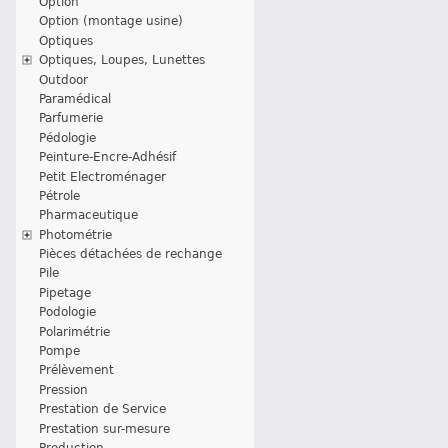
Option
Option (montage usine)
Optiques
Optiques, Loupes, Lunettes
Outdoor
Paramédical
Parfumerie
Pédologie
Peinture-Encre-Adhésif
Petit Electroménager
Pétrole
Pharmaceutique
Photométrie
Pièces détachées de rechange
Pile
Pipetage
Podologie
Polarimétrie
Pompe
Prélèvement
Pression
Prestation de Service
Prestation sur-mesure
Production