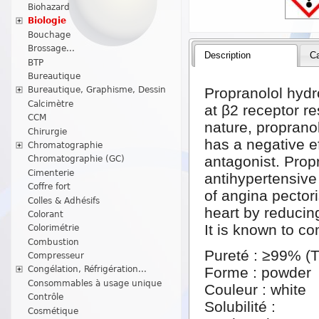
Biohazard
Biologie
Bouchage
Brossage...
Description
Ca
BTP
Bureautique
Propranolol hydr
Bureautique, Graphisme, Dessin
Calcimètre
at β2 receptor re
CCM
nature, proprano
Chirurgie
has a negative e
Chromatographie
antagonist. Prop
Chromatographie (GC)
Cimenterie
antihypertensive
Coffre fort
of angina pectori
Colles & Adhésifs
heart by reducin
Colorant
It is known to co
Colorimétrie
Combustion
Pureté : ≥99% (
Compresseur
Forme : powder
Congélation, Réfrigération...
Consommables à usage unique
Couleur : white
Contrôle
Solubilité :
Cosmétique