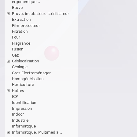
ergonomique...
Etuve
Etuve, incubateur, stérilisateur
Extraction
Film protecteur
Filtration
Four
Fragrance
Fusion
Gaz
Géolocalisation
Géologie
Gros Electroménager
Homogénéisation
Horticulture
Hottes
ICP
Identification
Impression
Indoor
Industrie
Informatique
Informatique, Multimedia...