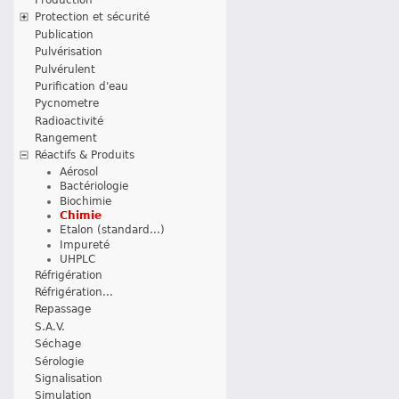
Protection et sécurité
Publication
Pulvérisation
Pulvérulent
Purification d'eau
Pycnometre
Radioactivité
Rangement
Réactifs & Produits
Aérosol
Bactériologie
Biochimie
Chimie
Etalon (standard...)
Impureté
UHPLC
Réfrigération
Réfrigération...
Repassage
S.A.V.
Séchage
Sérologie
Signalisation
Simulation