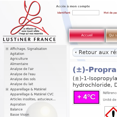
Accès à mon compte
Identifiant
Mot de pa
Accueil
Qui 
Affichage, Signalisation
Retour aux rés
Agitation
Agriculture
Alimentaire
(±)-Propra
Analyse de l'air
Analyse de l'eau
(±)-1-Isopropyl
Analyse des sols
hydrochloride, 
Analyse du lait
Appareillage & Matériel
Référenc
Appareillage & Matériel CVC
Articles insolites, astucieux...
Unité de
Aspiration
Balance
Basse Vision