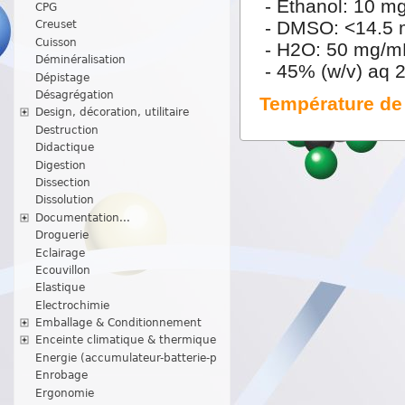
- Ethanol: 10 m
CPG
- DMSO: <14.5
Creuset
Cuisson
- H2O: 50 mg/m
Déminéralisation
- 45% (w/v) aq 2
Dépistage
Désagrégation
Température de 
Design, décoration, utilitaire
Destruction
Didactique
Digestion
Dissection
Dissolution
Documentation...
Droguerie
Eclairage
Ecouvillon
Elastique
Electrochimie
Emballage & Conditionnement
Enceinte climatique & thermique
Energie (accumulateur-batterie-p
Enrobage
Ergonomie