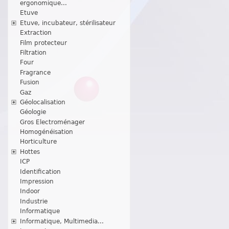
ergonomique...
Etuve
Etuve, incubateur, stérilisateur
Extraction
Film protecteur
Filtration
Four
Fragrance
Fusion
Gaz
Géolocalisation
Géologie
Gros Electroménager
Homogénéisation
Horticulture
Hottes
ICP
Identification
Impression
Indoor
Industrie
Informatique
Informatique, Multimedia...