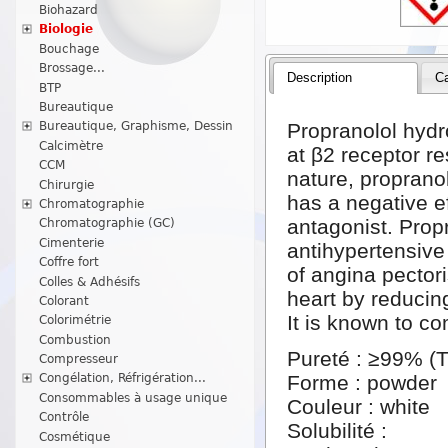
Biohazard
Biologie
Bouchage
Brossage...
Description
Ca
BTP
Bureautique
Propranolol hydr
Bureautique, Graphisme, Dessin
Calcimètre
at β2 receptor re
CCM
nature, proprano
Chirurgie
has a negative e
Chromatographie
antagonist. Prop
Chromatographie (GC)
Cimenterie
antihypertensive
Coffre fort
of angina pectori
Colles & Adhésifs
heart by reducin
Colorant
It is known to co
Colorimétrie
Combustion
Pureté : ≥99% (
Compresseur
Forme : powder
Congélation, Réfrigération...
Consommables à usage unique
Couleur : white
Contrôle
Solubilité :
Cosmétique