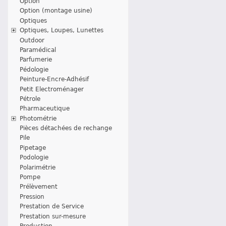
Option
Option (montage usine)
Optiques
Optiques, Loupes, Lunettes
Outdoor
Paramédical
Parfumerie
Pédologie
Peinture-Encre-Adhésif
Petit Electroménager
Pétrole
Pharmaceutique
Photométrie
Pièces détachées de rechange
Pile
Pipetage
Podologie
Polarimétrie
Pompe
Prélèvement
Pression
Prestation de Service
Prestation sur-mesure
Production