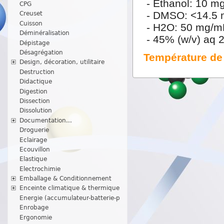
- Ethanol: 10 m
CPG
- DMSO: <14.5
Creuset
Cuisson
- H2O: 50 mg/m
Déminéralisation
- 45% (w/v) aq 2
Dépistage
Désagrégation
Température de 
Design, décoration, utilitaire
Destruction
Didactique
Digestion
Dissection
Dissolution
Documentation...
Droguerie
Eclairage
Ecouvillon
Elastique
Electrochimie
Emballage & Conditionnement
Enceinte climatique & thermique
Energie (accumulateur-batterie-p
Enrobage
Ergonomie