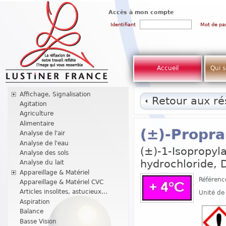
Accès à mon compte
Identifiant
Mot de pa
Accueil
Qui 
Affichage, Signalisation
Retour aux rés
Agitation
Agriculture
Alimentaire
(±)-Propra
Analyse de l'air
Analyse de l'eau
(±)-1-Isopropyl
Analyse des sols
hydrochloride, 
Analyse du lait
Appareillage & Matériel
Référenc
Appareillage & Matériel CVC
Articles insolites, astucieux...
Unité de
Aspiration
Balance
Basse Vision