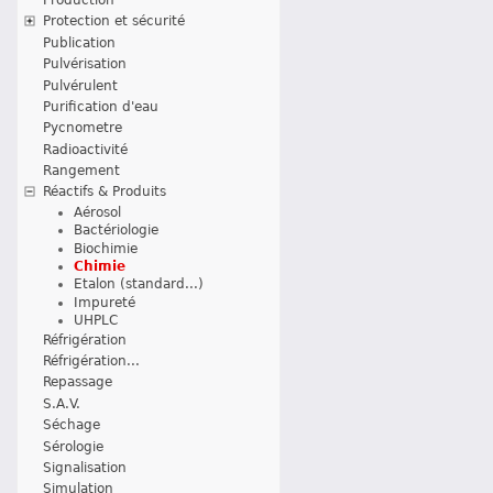
Protection et sécurité
Publication
Pulvérisation
Pulvérulent
Purification d'eau
Pycnometre
Radioactivité
Rangement
Réactifs & Produits
Aérosol
Bactériologie
Biochimie
Chimie
Etalon (standard...)
Impureté
UHPLC
Réfrigération
Réfrigération...
Repassage
S.A.V.
Séchage
Sérologie
Signalisation
Simulation