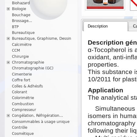
Biohazard
Biologie
Bouchage
Brossage...
Description
Ca
BTP
Bureautique
Bureautique, Graphisme, Dessin
Description gén
Calcimètre
α-Tocopherol is 
CCM
oxidant, anti-inf
Chirurgie
Chromatographie
properties.
Chromatographie (GC)
This substance is
Cimenterie
10/2011 for plast
Coffre fort
Colles & Adhésifs
Application
Colorant
The analytical s
Colorimétrie
Combustion
Simultaneous det
Compresseur
isomers in huma
Congélation, Réfrigération...
Consommables à usage unique
chromatography 
Contrôle
following their li
Cosmétique