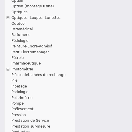
Option
Option (montage usine)
Optiques
Optiques, Loupes, Lunettes
Outdoor
Paramédical
Parfumerie
Pédologie
Peinture-Encre-Adhésif
Petit Electroménager
Pétrole
Pharmaceutique
Photométrie
Pièces détachées de rechange
Pile
Pipetage
Podologie
Polarimétrie
Pompe
Prélèvement
Pression
Prestation de Service
Prestation sur-mesure
Production