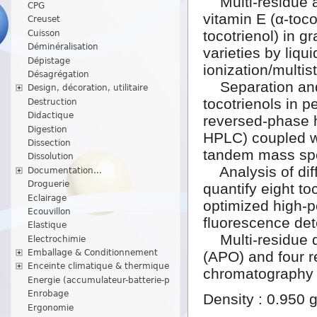
Multi-residue an
CPG
vitamin E (α-toco
Creuset
tocotrienol) in g
Cuisson
Déminéralisation
varieties by liq
Dépistage
ionization/mult
Désagrégation
Separation and 
Design, décoration, utilitaire
tocotrienols in 
Destruction
Didactique
reversed-phase 
Digestion
HPLC) coupled wi
Dissection
tandem mass spe
Dissolution
Analysis of diff
Documentation...
Droguerie
quantify eight t
Eclairage
optimized high-
Ecouvillon
fluorescence de
Elastique
Multi-residue de
Electrochimie
Emballage & Conditionnement
(APO) and four r
Enceinte climatique & thermique
chromatography w
Energie (accumulateur-batterie-p
Enrobage
Density : 0.950 g
Ergonomie