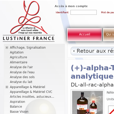
Accès à mon compte
Identifiant
Mot de pa
Accueil
Qui 
Affichage, Signalisation
Retour aux rés
Agitation
Agriculture
Alimentaire
(+)-alpha-
Analyse de l'air
Analyse de l'eau
analytique
Analyse des sols
Analyse du lait
DL-all-rac-alpha
Appareillage & Matériel
Appareillage & Matériel CVC
Réfé
Articles insolites, astucieux...
Unit
Aspiration
Balance
Basse Vision