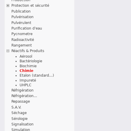
Protection et sécurité
Publication
Pulvérisation
Pulvérulent
Purification d'eau
Pycnometre
Radioactivité
Rangement
Réactifs & Produits
Aérosol
Bactériologie
Biochimie
Chimie
Etalon (standard...)
Impureté
UHPLC
Réfrigération
Réfrigération...
Repassage
S.A.V.
Séchage
Sérologie
Signalisation
Simulation