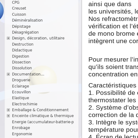
CPG
ainsi que dans
Creuset
les universités,
Cuisson
Nos refractomètr
Déminéralisation
vérification et l
Dépistage
de mono brome et
Désagrégation
Design, décoration, utilitaire
intègrent une cor
Destruction
Didactique
Digestion
Pour mesurer l’in
Dissection
qu’ils soient tra
Dissolution
concentration en 
Documentation...
Droguerie
Caractéristiques 
Eclairage
1. Possibilité de
Ecouvillon
Elastique
thermostater les 
Electrochimie
2. Système d’obs
Emballage & Conditionnement
correction de la 
Enceinte climatique & thermique
3. Intègre le sy
Energie (accumulateur-batterie-p
Enrobage
température pour 
Ergonomie
4. Écran de lect