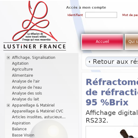
Accès à mon compte
Identifiant
Mot de pa
Accueil
Qui 
Affichage, Signalisation
Retour aux rés
Agitation
Agriculture
Alimentaire
Réfractomè
Analyse de l'air
Analyse de l'eau
de réfracti
Analyse des sols
Analyse du lait
95 %Brix
Appareillage & Matériel
Affichage digit
Appareillage & Matériel CVC
Articles insolites, astucieux...
RS232.
Aspiration
Balance
Basse Vision