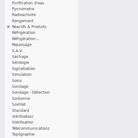
Purification d'eau
Pycnometre
Radioactivité
Rangement
Réactifs & Produits
Réfrigération
Réfrigération...
Repassage
S.A.V.
Séchage
Sérologie
Signalisation
Simulation
Soins
Sondage
Sondage - Détection
Sorbonne
Soxhlet
Standard
stérilisateur
Stérilisation
Télécommunications
Topographie