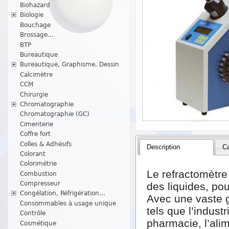
Biohazard
Biologie
Bouchage
Brossage...
BTP
Bureautique
Bureautique, Graphisme, Dessin
Calcimètre
CCM
Chirurgie
Chromatographie
Chromatographie (GC)
Cimenterie
Coffre fort
Colles & Adhésifs
Description
Ca
Colorant
Colorimétrie
Le refractomètre
Combustion
Compresseur
des liquides, po
Congélation, Réfrigération...
Avec une vaste g
Consommables à usage unique
tels que l’industr
Contrôle
pharmacie, l’alim
Cosmétique