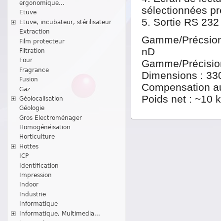
ergonomique...
sélectionnées pré
Etuve
5. Sortie RS 232
Etuve, incubateur, stérilisateur
Extraction
Gamme/Précsion d
Film protecteur
nD
Filtration
Four
Gamme/Précision
Fragrance
Dimensions : 33
Fusion
Compensation au
Gaz
Poids net : ~10 k
Géolocalisation
Géologie
Gros Electroménager
Homogénéisation
Horticulture
Hottes
ICP
Identification
Impression
Indoor
Industrie
Informatique
Informatique, Multimedia...