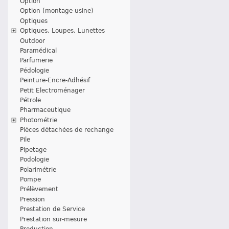
Option
Option (montage usine)
Optiques
Optiques, Loupes, Lunettes
Outdoor
Paramédical
Parfumerie
Pédologie
Peinture-Encre-Adhésif
Petit Electroménager
Pétrole
Pharmaceutique
Photométrie
Pièces détachées de rechange
Pile
Pipetage
Podologie
Polarimétrie
Pompe
Prélèvement
Pression
Prestation de Service
Prestation sur-mesure
Production