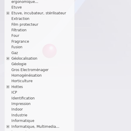
ergonomique...
Etuve
Etuve, incubateur, stérilisateur
Extraction
Film protecteur
Filtration
Four
Fragrance
Fusion
Gaz
Géolocalisation
Géologie
Gros Electroménager
Homogénéisation
Horticulture
Hottes
ICP
Identification
Impression
Indoor
Industrie
Informatique
Informatique, Multimedia...