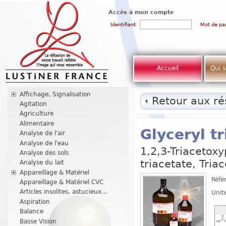
Accès à mon compte
Identifiant
Mot de pa
Accueil
Qui 
Affichage, Signalisation
Retour aux rés
Agitation
Agriculture
Alimentaire
Glyceryl t
Analyse de l'air
Analyse de l'eau
1,2,3-Triacetoxy
Analyse des sols
triacetate, Triac
Analyse du lait
Appareillage & Matériel
Réfé
Appareillage & Matériel CVC
Articles insolites, astucieux...
Unit
Aspiration
Balance
Basse Vision