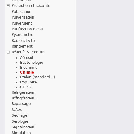
Protection et sécurité
Publication
Pulvérisation
Pulvérulent
Purification d'eau
Pycnometre
Radioactivité
Rangement
Réactifs & Produits
Aérosol
Bactériologie
Biochimie
Chimie
Etalon (standard...)
Impureté
UHPLC
Réfrigération
Réfrigération...
Repassage
S.A.V.
Séchage
Sérologie
Signalisation
Simulation