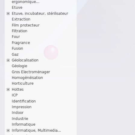
ergonomique...
Etuve
Etuve, incubateur, stérilisateur
Extraction
Film protecteur
Filtration
Four
Fragrance
Fusion
Gaz
Géolocalisation
Géologie
Gros Electroménager
Homogénéisation
Horticulture
Hottes
ICP
Identification
Impression
Indoor
Industrie
Informatique
Informatique, Multimedia...