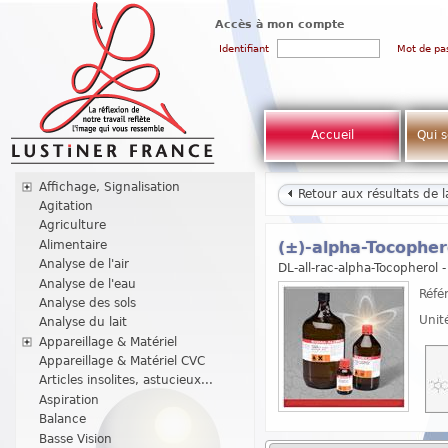
Accès à mon compte
Identifiant
Mot de pa
Accueil
Qui 
Affichage, Signalisation
Retour aux résultats de 
Agitation
Agriculture
Alimentaire
(±)-alpha-Tocopher
Analyse de l'air
DL-all-rac-alpha-Tocopherol 
Analyse de l'eau
Réfé
Analyse des sols
Unit
Analyse du lait
Appareillage & Matériel
Appareillage & Matériel CVC
Articles insolites, astucieux...
Aspiration
Balance
Basse Vision