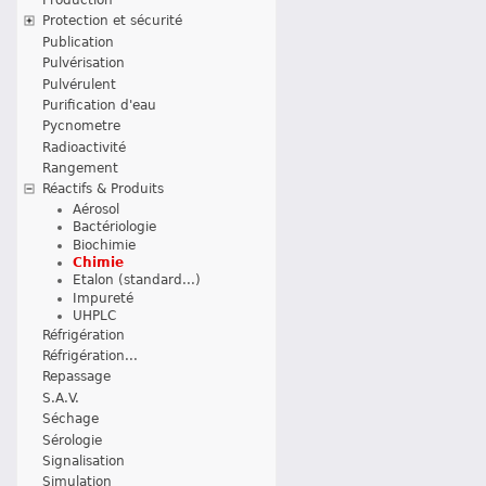
Protection et sécurité
Publication
Pulvérisation
Pulvérulent
Purification d'eau
Pycnometre
Radioactivité
Rangement
Réactifs & Produits
Aérosol
Bactériologie
Biochimie
Chimie
Etalon (standard...)
Impureté
UHPLC
Réfrigération
Réfrigération...
Repassage
S.A.V.
Séchage
Sérologie
Signalisation
Simulation