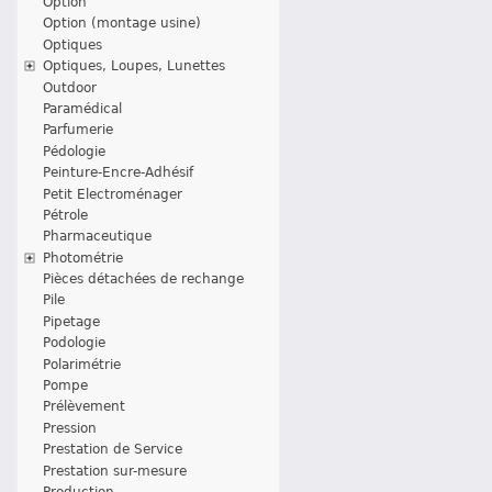
Option
Option (montage usine)
Optiques
Optiques, Loupes, Lunettes
Outdoor
Paramédical
Parfumerie
Pédologie
Peinture-Encre-Adhésif
Petit Electroménager
Pétrole
Pharmaceutique
Photométrie
Pièces détachées de rechange
Pile
Pipetage
Podologie
Polarimétrie
Pompe
Prélèvement
Pression
Prestation de Service
Prestation sur-mesure
Production