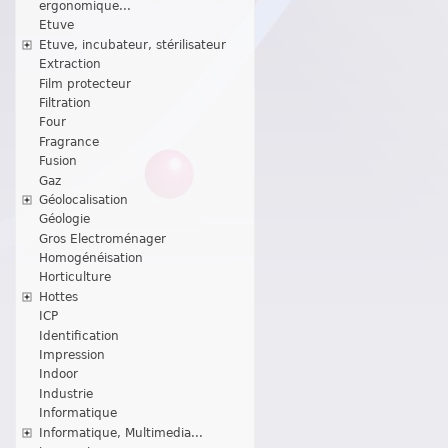
ergonomique...
Etuve
Etuve, incubateur, stérilisateur
Extraction
Film protecteur
Filtration
Four
Fragrance
Fusion
Gaz
Géolocalisation
Géologie
Gros Electroménager
Homogénéisation
Horticulture
Hottes
ICP
Identification
Impression
Indoor
Industrie
Informatique
Informatique, Multimedia...