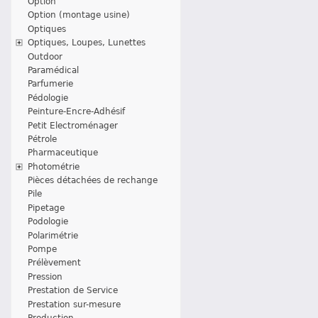
Option
Option (montage usine)
Optiques
Optiques, Loupes, Lunettes
Outdoor
Paramédical
Parfumerie
Pédologie
Peinture-Encre-Adhésif
Petit Electroménager
Pétrole
Pharmaceutique
Photométrie
Pièces détachées de rechange
Pile
Pipetage
Podologie
Polarimétrie
Pompe
Prélèvement
Pression
Prestation de Service
Prestation sur-mesure
Production