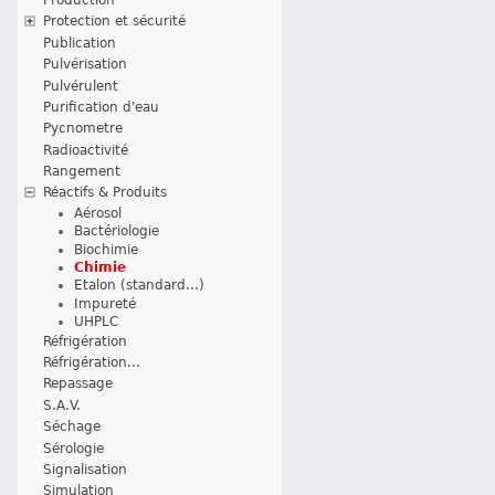
Protection et sécurité
Publication
Pulvérisation
Pulvérulent
Purification d'eau
Pycnometre
Radioactivité
Rangement
Réactifs & Produits
Aérosol
Bactériologie
Biochimie
Chimie
Etalon (standard...)
Impureté
UHPLC
Réfrigération
Réfrigération...
Repassage
S.A.V.
Séchage
Sérologie
Signalisation
Simulation