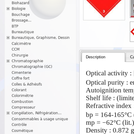
Biohazard
Biologie
Bouchage
Brossage...
BTP
Bureautique
Bureautique, Graphisme, Dessin
Calcimètre
CCM
Chirurgie
Description
Ca
Chromatographie
Chromatographie (GC)
Optical activity :
Cimenterie
Coffre fort
Optical purity : 
Colles & Adhésifs
Autoignition tem
Colorant
Colorimétrie
Shelf life : (limi
Combustion
Refractive index 
Compresseur
bp = 164-165°C (
Congélation, Réfrigération...
Consommables à usage unique
mp = −62°C (lit.
Contrôle
Density : 0.872 g
Cosmétique