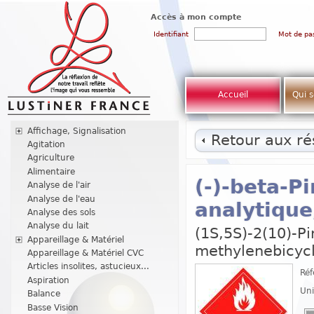
Accès à mon compte
Identifiant
Mot de pa
Accueil
Qui 
Affichage, Signalisation
Retour aux rés
Agitation
Agriculture
Alimentaire
(-)-beta-P
Analyse de l'air
Analyse de l'eau
analytique
Analyse des sols
Analyse du lait
(1S,5S)-2(10)-Pi
Appareillage & Matériel
methylenebicycl
Appareillage & Matériel CVC
Articles insolites, astucieux...
Réf
Aspiration
Uni
Balance
Basse Vision