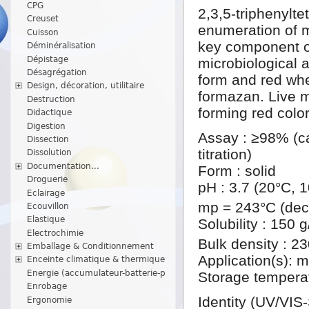
CPG
2,3,5-triphenylte
Creuset
enumeration of m
Cuisson
key component of
Déminéralisation
Dépistage
microbiological a
Désagrégation
form and red wh
Design, décoration, utilitaire
formazan. Live 
Destruction
forming red color
Didactique
Digestion
Assay : ≥98% (ca
Dissection
titration)
Dissolution
Documentation...
Form : solid
Droguerie
pH : 3.7 (20°C, 1
Eclairage
mp = 243°C (dec
Ecouvillon
Elastique
Solubility : 150 g
Electrochimie
Bulk density : 2
Emballage & Conditionnement
Application(s): 
Enceinte climatique & thermique
Energie (accumulateur-batterie-p
Storage temperat
Enrobage
Identity (UV/VIS
Ergonomie