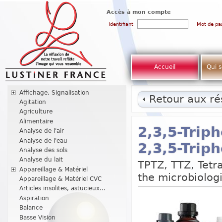
Accès à mon compte
Identifiant
Mot de pa
Accueil
Qui 
Affichage, Signalisation
Retour aux rés
Agitation
Agriculture
Alimentaire
2,3,5-Trip
Analyse de l'air
Analyse de l'eau
2,3,5-Trip
Analyse des sols
Analyse du lait
TPTZ, TTZ, Tetr
Appareillage & Matériel
the microbiologi
Appareillage & Matériel CVC
Articles insolites, astucieux...
Aspiration
Balance
Basse Vision