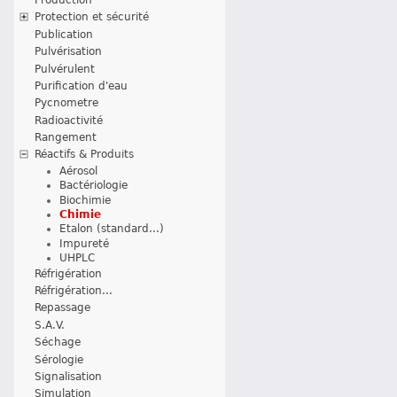
Protection et sécurité
Publication
Pulvérisation
Pulvérulent
Purification d'eau
Pycnometre
Radioactivité
Rangement
Réactifs & Produits
Aérosol
Bactériologie
Biochimie
Chimie
Etalon (standard...)
Impureté
UHPLC
Réfrigération
Réfrigération...
Repassage
S.A.V.
Séchage
Sérologie
Signalisation
Simulation