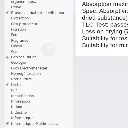
ergonomique...
Absorption maxi
Etuve
Spec. Absorptivi
Etuve, incubateur, stérilisateur
dried substance)
Extraction
TLC-Test: passes
Film protecteur
Filtration
Loss on drying (
Four
Suitability for t
Fragrance
Suitability for m
Fusion
Gaz
Géolocalisation
Géologie
Gros Electroménager
Homogénéisation
Horticulture
Hottes
ICP
Identification
Impression
Indoor
Industrie
Informatique
Informatique, Multimedia...