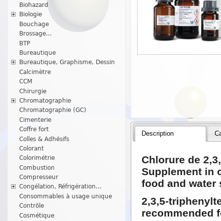
Biohazard
Biologie
Bouchage
Brossage...
BTP
Bureautique
Bureautique, Graphisme, Dessin
Calcimètre
CCM
Chirurgie
Chromatographie
Chromatographie (GC)
Cimenterie
Coffre fort
Description
Ca
Colles & Adhésifs
Colorant
Chlorure de 2,3,
Colorimétrie
Combustion
Supplement in c
Compresseur
food and water
Congélation, Réfrigération...
Consommables à usage unique
2,3,5-triphenylt
Contrôle
recommended for
Cosmétique