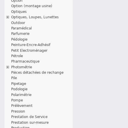
Option
Option (montage usine)
Optiques
Optiques, Loupes, Lunettes
Outdoor
Paramédical
Parfumerie
Pédologie
Peinture-Encre-Adhésif
Petit Electroménager
Pétrole
Pharmaceutique
Photométrie
Pièces détachées de rechange
Pile
Pipetage
Podologie
Polarimétrie
Pompe
Prélèvement
Pression
Prestation de Service
Prestation sur-mesure
Production