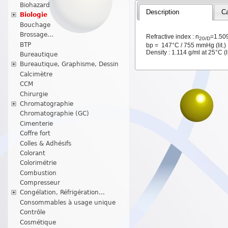
Biohazard
Description
Ca
Biologie
Bouchage
Brossage...
Refractive index : n
=1.509
20/D
BTP
bp = 147°C / 755 mmHg (lit.
Density : 1.114 g/ml at 25°C (li
Bureautique
Bureautique, Graphisme, Dessin
Calcimètre
CCM
Chirurgie
Chromatographie
Chromatographie (GC)
Cimenterie
Coffre fort
Colles & Adhésifs
Colorant
Colorimétrie
Combustion
Compresseur
Congélation, Réfrigération...
Consommables à usage unique
Contrôle
Cosmétique