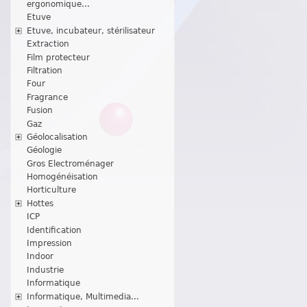
ergonomique...
Etuve
Etuve, incubateur, stérilisateur
Extraction
Film protecteur
Filtration
Four
Fragrance
Fusion
Gaz
Géolocalisation
Géologie
Gros Electroménager
Homogénéisation
Horticulture
Hottes
ICP
Identification
Impression
Indoor
Industrie
Informatique
Informatique, Multimedia...