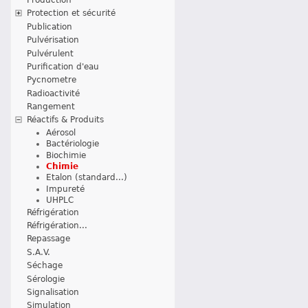
Protection et sécurité
Publication
Pulvérisation
Pulvérulent
Purification d'eau
Pycnometre
Radioactivité
Rangement
Réactifs & Produits
Aérosol
Bactériologie
Biochimie
Chimie
Etalon (standard...)
Impureté
UHPLC
Réfrigération
Réfrigération...
Repassage
S.A.V.
Séchage
Sérologie
Signalisation
Simulation