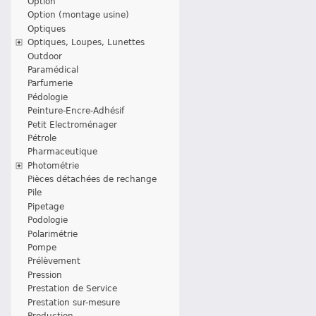
Option
Option (montage usine)
Optiques
Optiques, Loupes, Lunettes
Outdoor
Paramédical
Parfumerie
Pédologie
Peinture-Encre-Adhésif
Petit Electroménager
Pétrole
Pharmaceutique
Photométrie
Pièces détachées de rechange
Pile
Pipetage
Podologie
Polarimétrie
Pompe
Prélèvement
Pression
Prestation de Service
Prestation sur-mesure
Production