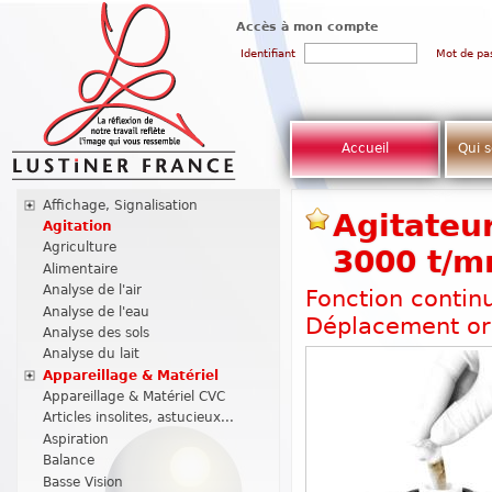
Accès à mon compte
Identifiant
Mot de pa
Accueil
Qui 
Affichage, Signalisation
Agitateur
Agitation
Agriculture
3000 t/m
Alimentaire
Analyse de l'air
Fonction contin
Analyse de l'eau
Déplacement or
Analyse des sols
Analyse du lait
Appareillage & Matériel
Appareillage & Matériel CVC
Articles insolites, astucieux...
Aspiration
Balance
Basse Vision