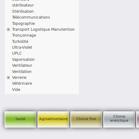
stérilisateur
Stérilisation
Télécommunications
Topographie
Transport Logistique Manutention
Tronçonnage
Turbidité
Ultra-Violet
UPLC
Vaporisation
Ventilateur
Ventilation
Verrerie
Vétérinaire
Vide
Chimie
Santé
Agroalimentaire
Chimie fine
analytique