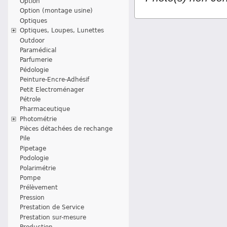
Option
Option (montage usine)
Optiques
Optiques, Loupes, Lunettes
Outdoor
Paramédical
Parfumerie
Pédologie
Peinture-Encre-Adhésif
Petit Electroménager
Pétrole
Pharmaceutique
Photométrie
Pièces détachées de rechange
Pile
Pipetage
Podologie
Polarimétrie
Pompe
Prélèvement
Pression
Prestation de Service
Prestation sur-mesure
Production