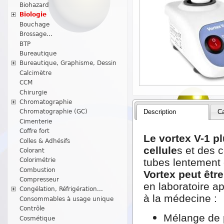
Biohazard
Biologie
Bouchage
Brossage...
BTP
Bureautique
Bureautique, Graphisme, Dessin
Calcimètre
CCM
Chirurgie
Chromatographie
Description
Ca
Chromatographie (GC)
Cimenterie
Coffre fort
Le vortex V-1 p
Colles & Adhésifs
cellule
s et des 
Colorant
tubes lentement
Colorimétrie
Combustion
Vortex peut êtr
Compresseur
en laboratoire ap
Congélation, Réfrigération...
à la médecine :
Consommables à usage unique
Contrôle
Mélange de 
Cosmétique