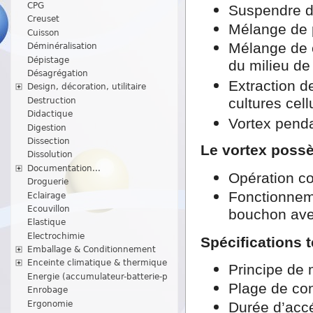
CPG
Suspendre d
Creuset
Mélange de 
Cuisson
Mélange de c
Déminéralisation
Dépistage
du milieu de
Désagrégation
Extraction d
Design, décoration, utilitaire
cultures cell
Destruction
Didactique
Vortex penda
Digestion
Dissection
Le vortex poss
Dissolution
Documentation...
Opération c
Droguerie
Fonctionneme
Eclairage
Ecouvillon
bouchon avec
Elastique
Electrochimie
Spécifications 
Emballage & Conditionnement
Enceinte climatique & thermique
Principe de 
Energie (accumulateur-batterie-p
Plage de con
Enrobage
Ergonomie
Durée d’accé