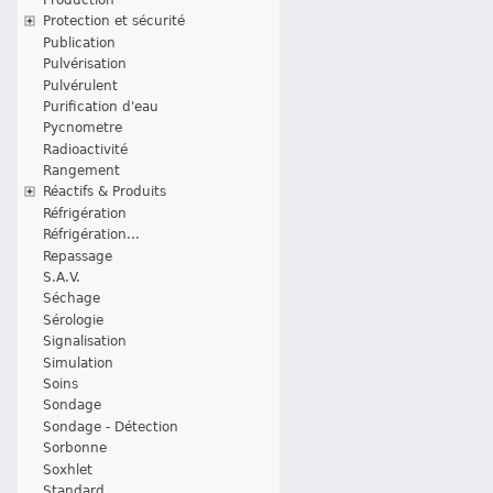
Protection et sécurité
Publication
Pulvérisation
Pulvérulent
Purification d'eau
Pycnometre
Radioactivité
Rangement
Réactifs & Produits
Réfrigération
Réfrigération...
Repassage
S.A.V.
Séchage
Sérologie
Signalisation
Simulation
Soins
Sondage
Sondage - Détection
Sorbonne
Soxhlet
Standard