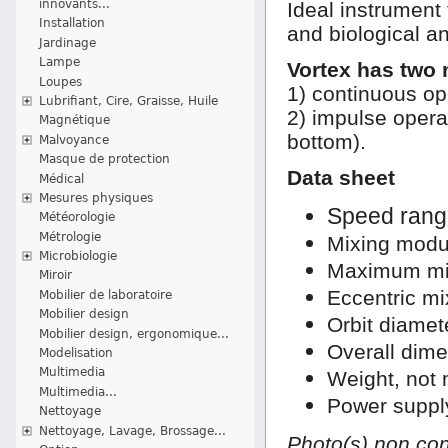
innovants...
Ideal instrument 
Installation
and biological a
Jardinage
Lampe
Vortex has two
Loupes
1) continuous op
Lubrifiant, Cire, Graisse, Huile
2) impulse opera
Magnétique
bottom).
Malvoyance
Masque de protection
Data sheet
Médical
Mesures physiques
Speed rang
Météorologie
Métrologie
Mixing modul
Microbiologie
Maximum mix
Miroir
Eccentric mi
Mobilier de laboratoire
Mobilier design
Orbit diamet
Mobilier design, ergonomique...
Overall dim
Modelisation
Multimedia
Weight, not 
Multimedia...
Power suppl
Nettoyage
Nettoyage, Lavage, Brossage...
Photo(s) non con