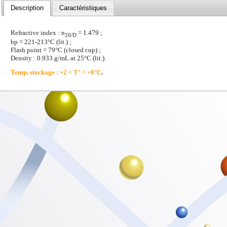
Description
Caractéristiques
Refractive index : n
= 1.479 ;
20/D
bp = 221-213°C (lit.) ;
Flash point = 79°C (closed cup) ;
Density : 0.933 g/mL at 25°C (lit.).
Temp. stockage : +2 < T° < +8°C
.