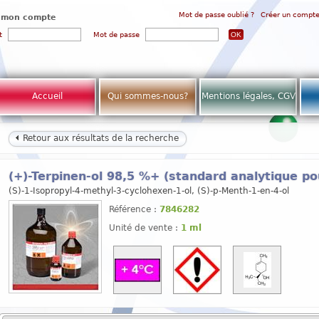
Mot de passe oublié ?
Créer un compt
 mon compte
t
Mot de passe
Accueil
Qui sommes-nous?
Mentions légales, CGV
Retour aux résultats de la recherche
(+)-Terpinen-ol 98,5 %+ (standard analytique p
(S)-1-Isopropyl-4-methyl-3-cyclohexen-1-ol, (S)-p-Menth-1-en-4-ol
Référence :
7846282
Unité de vente :
1 ml