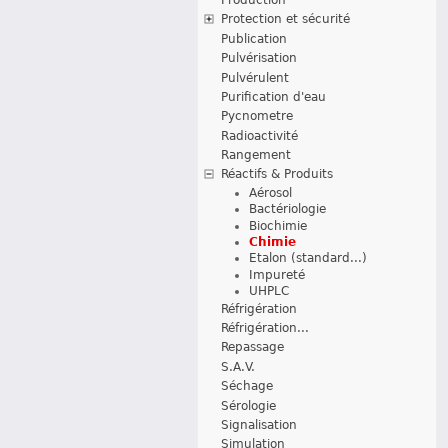
Protection et sécurité
Publication
Pulvérisation
Pulvérulent
Purification d'eau
Pycnometre
Radioactivité
Rangement
Réactifs & Produits
Aérosol
Bactériologie
Biochimie
Chimie
Etalon (standard...)
Impureté
UHPLC
Réfrigération
Réfrigération...
Repassage
S.A.V.
Séchage
Sérologie
Signalisation
Simulation