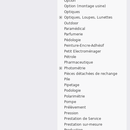
Option
Option (montage usine)
Optiques
Optiques, Loupes, Lunettes
Outdoor
Paramédical
Parfumerie
Pédologie
Peinture-Encre-Adhésif
Petit Electroménager
Pétrole
Pharmaceutique
Photométrie
Pièces détachées de rechange
Pile
Pipetage
Podologie
Polarimétrie
Pompe
Prélèvement
Pression
Prestation de Service
Prestation sur-mesure
Production