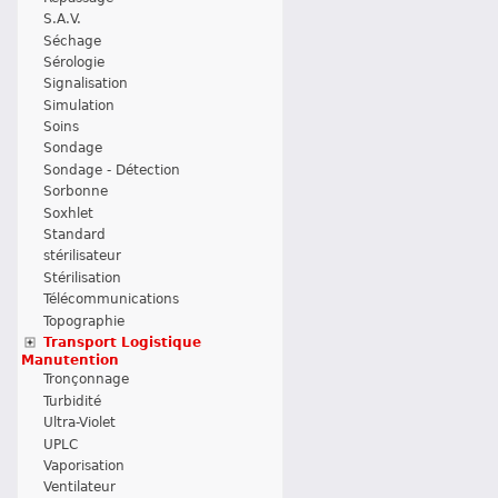
S.A.V.
Séchage
Sérologie
Signalisation
Simulation
Soins
Sondage
Sondage - Détection
Sorbonne
Soxhlet
Standard
stérilisateur
Stérilisation
Télécommunications
Topographie
Transport Logistique
Manutention
Tronçonnage
Turbidité
Ultra-Violet
UPLC
Vaporisation
Ventilateur