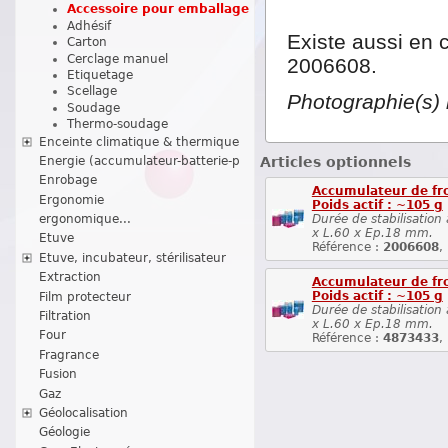
Accessoire pour emballage
Adhésif
Existe aussi en 
Carton
Cerclage manuel
2006608.
Etiquetage
Scellage
Photographie(s) 
Soudage
Thermo-soudage
Enceinte climatique & thermique
Articles optionnels
Energie (accumulateur-batterie-p
Enrobage
Accumulateur de fro
Ergonomie
Poids actif : ~105 g
Durée de stabilisatio
ergonomique...
x L.60 x Ep.18 mm.
Etuve
Référence :
2006608
,
Etuve, incubateur, stérilisateur
Extraction
Accumulateur de fro
Poids actif : ~105 g
Film protecteur
Durée de stabilisatio
Filtration
x L.60 x Ep.18 mm.
Four
Référence :
4873433
,
Fragrance
Fusion
Gaz
Géolocalisation
Géologie