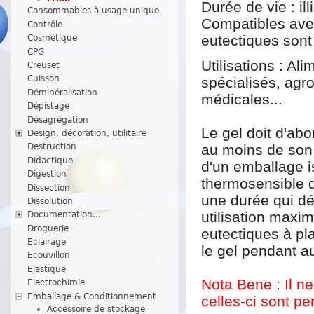
Durée de vie : ill
Consommables à usage unique
Compatibles avec
Contrôle
eutectiques sont
Cosmétique
CPG
Utilisations : Al
Creuset
Cuisson
spécialisés, agro
Déminéralisation
médicales...
Dépistage
Désagrégation
Le gel doit d'ab
Design, décoration, utilitaire
au moins de son p
Destruction
Didactique
d'un emballage i
Digestion
thermosensible 
Dissection
une durée qui dé
Dissolution
utilisation maxim
Documentation...
Droguerie
eutectiques à pl
Eclairage
le gel pendant a
Ecouvillon
Elastique
Nota Bene : Il ne
Electrochimie
Emballage & Conditionnement
celles-ci sont p
Accessoire de stockage