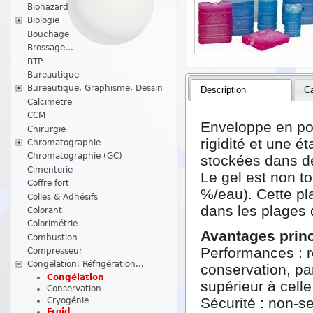
Biohazard
Biologie
Bouchage
Brossage...
BTP
Bureautique
Bureautique, Graphisme, Dessin
Description
Ca
Calcimètre
CCM
Enveloppe en pol
Chirurgie
rigidité et une é
Chromatographie
Chromatographie (GC)
stockées dans de
Cimenterie
Le gel est non to
Coffre fort
%/eau). Cette pl
Colles & Adhésifs
dans les plages 
Colorant
Colorimétrie
Avantages princ
Combustion
Performances : r
Compresseur
Congélation, Réfrigération...
conservation, pa
Congélation
supérieur à celle
Conservation
Sécurité : non-s
Cryogénie
Froid