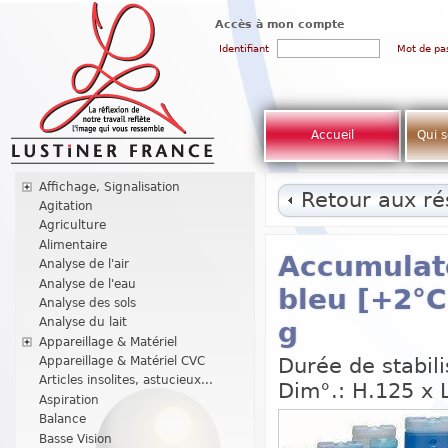
Accès à mon compte
Identifiant
Mot de pa
Accueil
Qui 
Affichage, Signalisation
Retour aux rés
Agitation
Agriculture
Alimentaire
Accumulate
Analyse de l'air
Analyse de l'eau
bleu [+2°C
Analyse des sols
Analyse du lait
g
Appareillage & Matériel
Durée de stabil
Appareillage & Matériel CVC
Articles insolites, astucieux...
Dim°.: H.125 x 
Aspiration
Balance
Basse Vision