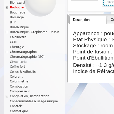
Biohazard
Biologie
Bouchage
Brossage...
Description
Ca
BTP
Bureautique
Apparence : pou
Bureautique, Graphisme, Dessin
Calcimètre
État Physique : 
CCM
Stockage : room
Chirurgie
Point de fusion 
Chromatographie
Point d'Ébulliti
Chromatographie (GC)
Cimenterie
Densité : ~1.3 g
Coffre fort
Indice de Réfract
Colles & Adhésifs
Colorant
Colorimétrie
Combustion
Compresseur
Congélation, Réfrigération...
Consommables à usage unique
Contrôle
Cosmétique