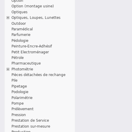
Option
Option (montage usine)
Optiques
Optiques, Loupes, Lunettes
Outdoor
Paramédical
Parfumerie
Pédologie
Peinture-Encre-Adhésif
Petit Electroménager
Pétrole
Pharmaceutique
Photométrie
Pièces détachées de rechange
Pile
Pipetage
Podologie
Polarimétrie
Pompe
Prélèvement
Pression
Prestation de Service
Prestation sur-mesure
Production