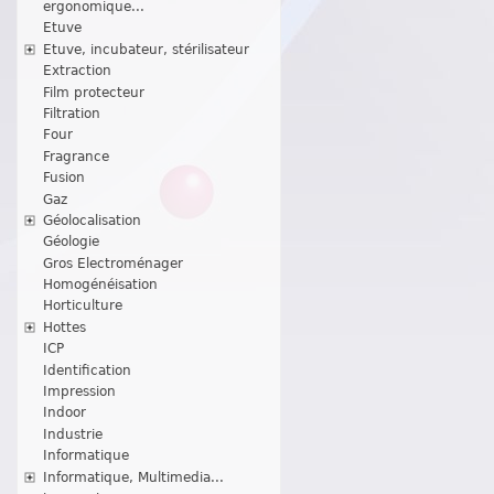
ergonomique...
Etuve
Etuve, incubateur, stérilisateur
Extraction
Film protecteur
Filtration
Four
Fragrance
Fusion
Gaz
Géolocalisation
Géologie
Gros Electroménager
Homogénéisation
Horticulture
Hottes
ICP
Identification
Impression
Indoor
Industrie
Informatique
Informatique, Multimedia...