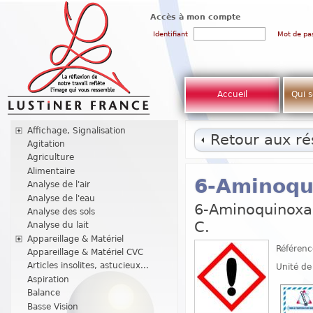
Accès à mon compte
Identifiant
Mot de pa
Accueil
Qui 
Affichage, Signalisation
Retour aux rés
Agitation
Agriculture
Alimentaire
6-Aminoqui
Analyse de l'air
Analyse de l'eau
6-Aminoquinoxal
Analyse des sols
C.
Analyse du lait
Appareillage & Matériel
Référenc
Appareillage & Matériel CVC
Articles insolites, astucieux...
Unité de
Aspiration
Balance
Basse Vision