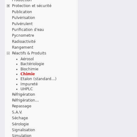
Protection et sécurité
Publication
Pulvérisation
Pulvérulent
Purification d'eau
Pycnometre
Radioactivité
Rangement
Réactifs & Produits
Aérosol
Bactériologie
Biochimie
Chimie
Etalon (standard...)
Impureté
UHPLC
Réfrigération
Réfrigération...
Repassage
S.A.V.
Séchage
Sérologie
Signalisation
Simulation