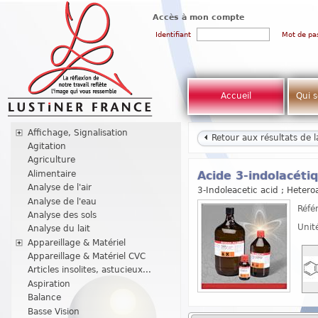
Accès à mon compte
Identifiant
Mot de pa
Accueil
Qui 
Affichage, Signalisation
Retour aux résultats de 
Agitation
Agriculture
Alimentaire
Acide 3-indolacéti
Analyse de l'air
3-Indoleacetic acid ; Heter
Analyse de l'eau
Réfé
Analyse des sols
Unit
Analyse du lait
Appareillage & Matériel
Appareillage & Matériel CVC
Articles insolites, astucieux...
Aspiration
Balance
Basse Vision