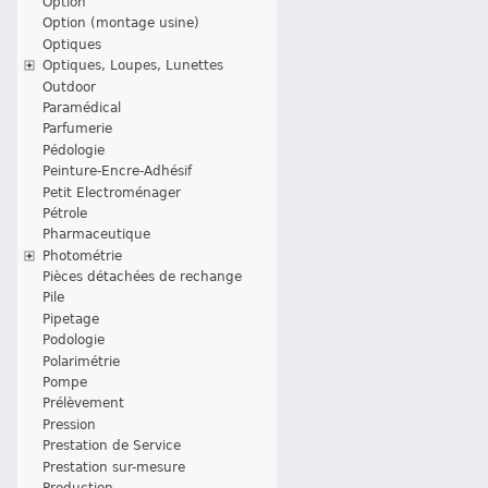
Option
Option (montage usine)
Optiques
Optiques, Loupes, Lunettes
Outdoor
Paramédical
Parfumerie
Pédologie
Peinture-Encre-Adhésif
Petit Electroménager
Pétrole
Pharmaceutique
Photométrie
Pièces détachées de rechange
Pile
Pipetage
Podologie
Polarimétrie
Pompe
Prélèvement
Pression
Prestation de Service
Prestation sur-mesure
Production