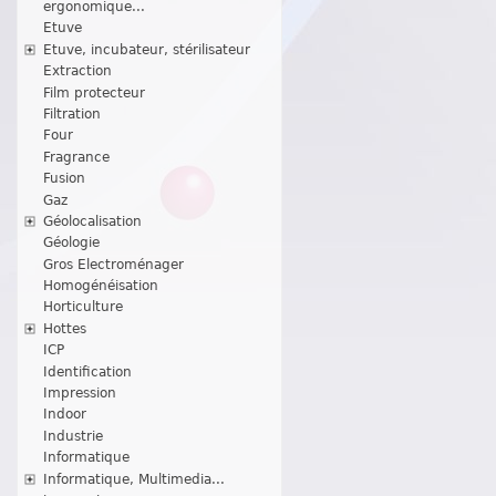
ergonomique...
Etuve
Etuve, incubateur, stérilisateur
Extraction
Film protecteur
Filtration
Four
Fragrance
Fusion
Gaz
Géolocalisation
Géologie
Gros Electroménager
Homogénéisation
Horticulture
Hottes
ICP
Identification
Impression
Indoor
Industrie
Informatique
Informatique, Multimedia...