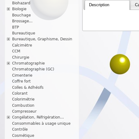
Biohazard
Description
Ca
Biologie
Bouchage
Brossage...
BTP
Bureautique
Bureautique, Graphisme, Dessin
Calcimètre
CCM
Chirurgie
Chromatographie
Chromatographie (GC)
Cimenterie
Coffre fort
Colles & Adhésifs
Colorant
Colorimétrie
Combustion
Compresseur
Congélation, Réfrigération...
Consommables à usage unique
Contrôle
Cosmétique