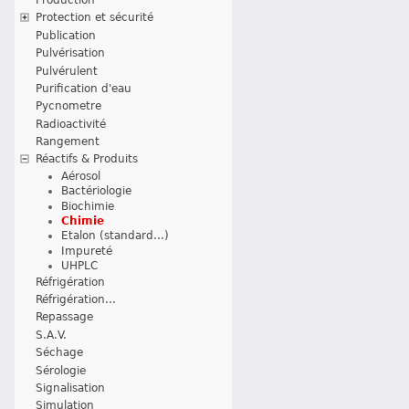
Protection et sécurité
Publication
Pulvérisation
Pulvérulent
Purification d'eau
Pycnometre
Radioactivité
Rangement
Réactifs & Produits
Aérosol
Bactériologie
Biochimie
Chimie
Etalon (standard...)
Impureté
UHPLC
Réfrigération
Réfrigération...
Repassage
S.A.V.
Séchage
Sérologie
Signalisation
Simulation