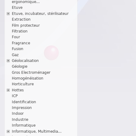
ergonomique...
Etuve
Etuve, incubateur, stérilisateur
Extraction
Film protecteur
Filtration
Four
Fragrance
Fusion
Gaz
Géolocalisation
Géologie
Gros Electroménager
Homogénéisation
Horticulture
Hottes
ICP
Identification
Impression
Indoor
Industrie
Informatique
Informatique, Multimedia...