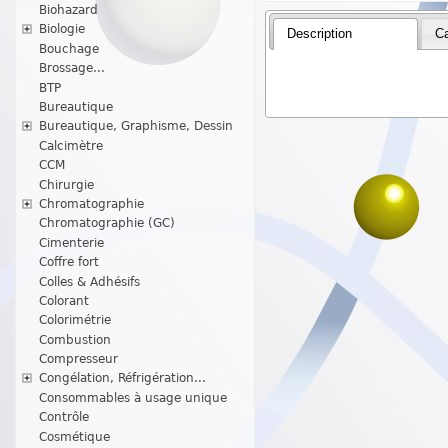
Biohazard
Biologie
Description
Ca
Bouchage
Brossage...
BTP
Bureautique
Bureautique, Graphisme, Dessin
Calcimètre
CCM
Chirurgie
Chromatographie
Chromatographie (GC)
Cimenterie
Coffre fort
Colles & Adhésifs
Colorant
Colorimétrie
Combustion
Compresseur
Congélation, Réfrigération...
Consommables à usage unique
Contrôle
Cosmétique