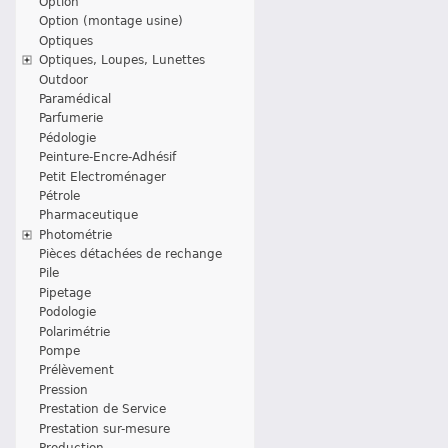
Option
Option (montage usine)
Optiques
Optiques, Loupes, Lunettes
Outdoor
Paramédical
Parfumerie
Pédologie
Peinture-Encre-Adhésif
Petit Electroménager
Pétrole
Pharmaceutique
Photométrie
Pièces détachées de rechange
Pile
Pipetage
Podologie
Polarimétrie
Pompe
Prélèvement
Pression
Prestation de Service
Prestation sur-mesure
Production