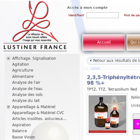
Accès à mon compte
Identifiant
Mot de pa
Accueil
Qui 
Affichage, Signalisation
Retour aux résultats de 
Agitation
Agriculture
Alimentaire
2,3,5-Triphényltétr
Analyse de l'air
98 %+
Analyse de l'eau
TPTZ, TTZ, Tetrazolium Red
Analyse des sols
Réfé
Analyse du lait
Unit
Appareillage & Matériel
Appareillage & Matériel CVC
Articles insolites, astucieux...
Aspiration
Balance
Basse Vision