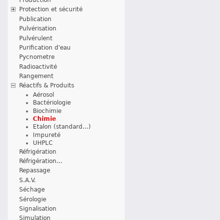
Protection et sécurité
Publication
Pulvérisation
Pulvérulent
Purification d'eau
Pycnometre
Radioactivité
Rangement
Réactifs & Produits
Aérosol
Bactériologie
Biochimie
Chimie
Etalon (standard...)
Impureté
UHPLC
Réfrigération
Réfrigération...
Repassage
S.A.V.
Séchage
Sérologie
Signalisation
Simulation