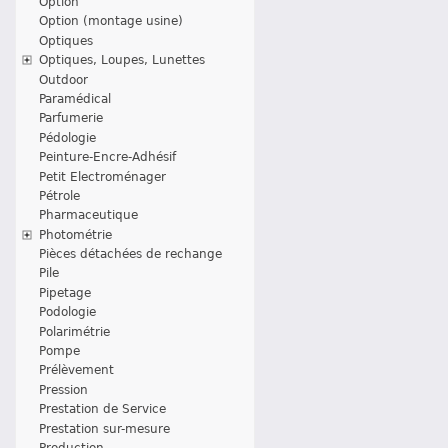
Option
Option (montage usine)
Optiques
Optiques, Loupes, Lunettes
Outdoor
Paramédical
Parfumerie
Pédologie
Peinture-Encre-Adhésif
Petit Electroménager
Pétrole
Pharmaceutique
Photométrie
Pièces détachées de rechange
Pile
Pipetage
Podologie
Polarimétrie
Pompe
Prélèvement
Pression
Prestation de Service
Prestation sur-mesure
Production