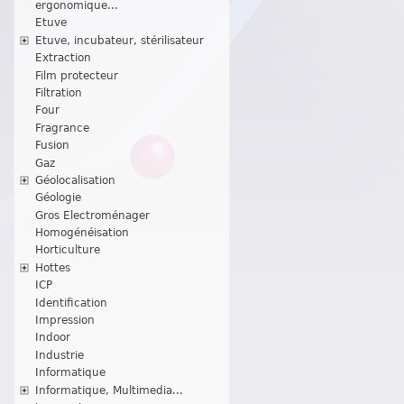
ergonomique...
Etuve
Etuve, incubateur, stérilisateur
Extraction
Film protecteur
Filtration
Four
Fragrance
Fusion
Gaz
Géolocalisation
Géologie
Gros Electroménager
Homogénéisation
Horticulture
Hottes
ICP
Identification
Impression
Indoor
Industrie
Informatique
Informatique, Multimedia...