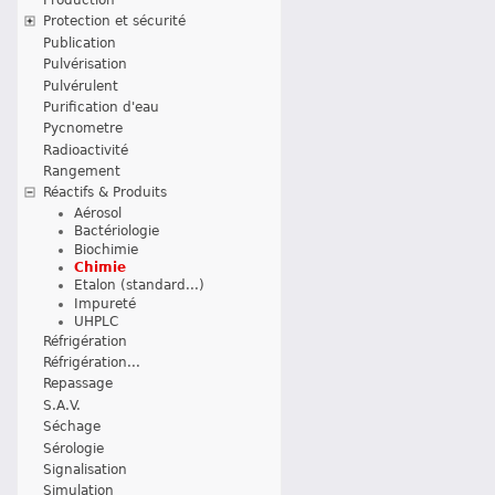
Protection et sécurité
Publication
Pulvérisation
Pulvérulent
Purification d'eau
Pycnometre
Radioactivité
Rangement
Réactifs & Produits
Aérosol
Bactériologie
Biochimie
Chimie
Etalon (standard...)
Impureté
UHPLC
Réfrigération
Réfrigération...
Repassage
S.A.V.
Séchage
Sérologie
Signalisation
Simulation