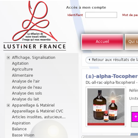
Accès à mon compte
Identifiant
Mot de pa
Accueil
Qui 
Affichage, Signalisation
Retour aux résultats de 
Agitation
Agriculture
Alimentaire
(±)-alpha-Tocophe
Analyse de l'air
DL-all-rac-alpha-Tocopherol 
Analyse de l'eau
Réfé
Analyse des sols
Unit
Analyse du lait
Appareillage & Matériel
Appareillage & Matériel CVC
Articles insolites, astucieux...
Aspiration
Balance
Basse Vision