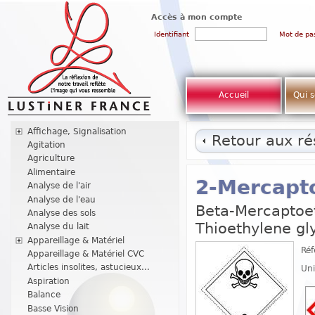
Accès à mon compte
Identifiant
Mot de pa
Accueil
Qui 
Affichage, Signalisation
Retour aux rés
Agitation
Agriculture
Alimentaire
2-Mercapto
Analyse de l'air
Analyse de l'eau
Beta-Mercaptoe
Analyse des sols
Thioethylene gl
Analyse du lait
Appareillage & Matériel
Réf
Appareillage & Matériel CVC
Articles insolites, astucieux...
Uni
Aspiration
Balance
Basse Vision