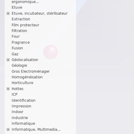
ergonomique...
Etuve
Etuve, incubateur, stérilisateur
Extraction
Film protecteur
Filtration
Four
Fragrance
Fusion
Gaz
Géolocalisation
Géologie
Gros Electroménager
Homogénéisation
Horticulture
Hottes
ICP
Identification
Impression
Indoor
Industrie
Informatique
Informatique, Multimedia...