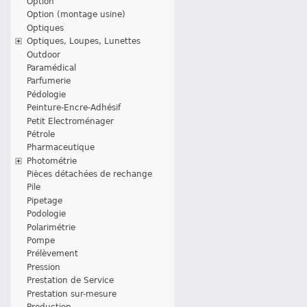
Option
Option (montage usine)
Optiques
Optiques, Loupes, Lunettes
Outdoor
Paramédical
Parfumerie
Pédologie
Peinture-Encre-Adhésif
Petit Electroménager
Pétrole
Pharmaceutique
Photométrie
Pièces détachées de rechange
Pile
Pipetage
Podologie
Polarimétrie
Pompe
Prélèvement
Pression
Prestation de Service
Prestation sur-mesure
Production