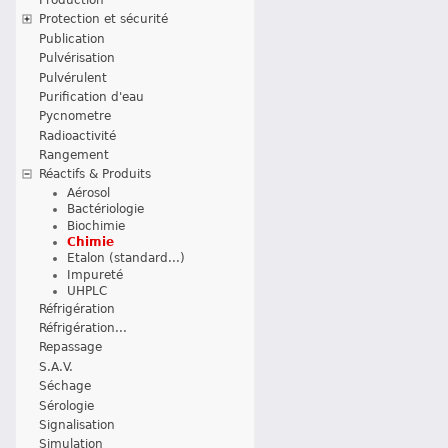
Protection et sécurité
Publication
Pulvérisation
Pulvérulent
Purification d'eau
Pycnometre
Radioactivité
Rangement
Réactifs & Produits
Aérosol
Bactériologie
Biochimie
Chimie
Etalon (standard...)
Impureté
UHPLC
Réfrigération
Réfrigération...
Repassage
S.A.V.
Séchage
Sérologie
Signalisation
Simulation