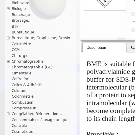
Biohazard
Biologie
Bouchage
Brossage...
BTP
Bureautique
Bureautique, Graphisme, Dessin
Calcimètre
Description
Ca
CCM
Chirurgie
Chromatographie
BME is suitable f
Chromatographie (GC)
polyacrylamide ge
Cimenterie
buffer for SDS-P
Coffre fort
Colles & Adhésifs
intermolecular (b
Colorant
of a protein to 
Colorimétrie
intramolecular (w
Combustion
Compresseur
become completel
Congélation, Réfrigération...
to its chain leng
Consommables à usage unique
Contrôle
Cosmétique
Propriétés :