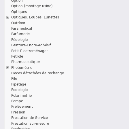
Option
Option (montage usine)
Optiques
Optiques, Loupes, Lunettes
Outdoor
Paramédical
Parfumerie
Pédologie
Peinture-Encre-Adhésif
Petit Electroménager
Pétrole
Pharmaceutique
Photométrie
Pièces détachées de rechange
Pile
Pipetage
Podologie
Polarimétrie
Pompe
Prélèvement
Pression
Prestation de Service
Prestation sur-mesure
Production