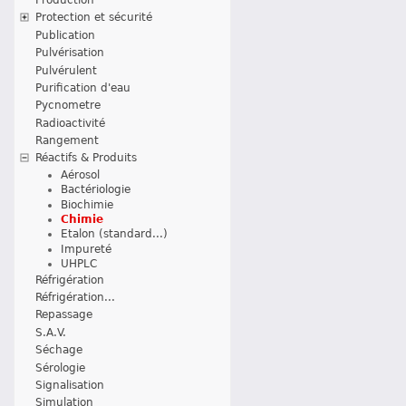
Protection et sécurité
Publication
Pulvérisation
Pulvérulent
Purification d'eau
Pycnometre
Radioactivité
Rangement
Réactifs & Produits
Aérosol
Bactériologie
Biochimie
Chimie
Etalon (standard...)
Impureté
UHPLC
Réfrigération
Réfrigération...
Repassage
S.A.V.
Séchage
Sérologie
Signalisation
Simulation