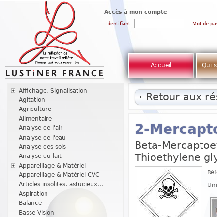
Accès à mon compte
Identifiant
Mot de pa
Accueil
Qui 
Affichage, Signalisation
Retour aux rés
Agitation
Agriculture
Alimentaire
2-Mercapt
Analyse de l'air
Analyse de l'eau
Beta-Mercaptoe
Analyse des sols
Thioethylene gl
Analyse du lait
Appareillage & Matériel
Réf
Appareillage & Matériel CVC
Articles insolites, astucieux...
Uni
Aspiration
Balance
Basse Vision