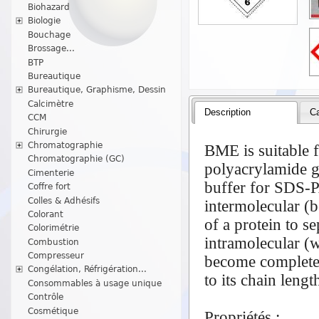
Biohazard
Biologie
Bouchage
Brossage...
BTP
Bureautique
Bureautique, Graphisme, Dessin
Calcimètre
Description
Ca
CCM
Chirurgie
Chromatographie
BME is suitable f
Chromatographie (GC)
polyacrylamide ge
Cimenterie
buffer for SDS-P
Coffre fort
Colles & Adhésifs
intermolecular (b
Colorant
of a protein to 
Colorimétrie
intramolecular (w
Combustion
Compresseur
become completel
Congélation, Réfrigération...
to its chain leng
Consommables à usage unique
Contrôle
Cosmétique
Propriétés :