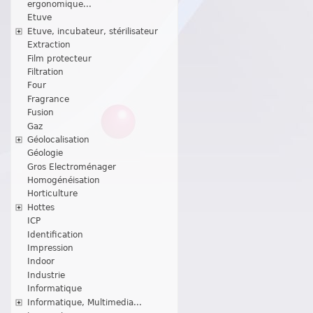
ergonomique...
Etuve
Etuve, incubateur, stérilisateur
Extraction
Film protecteur
Filtration
Four
Fragrance
Fusion
Gaz
Géolocalisation
Géologie
Gros Electroménager
Homogénéisation
Horticulture
Hottes
ICP
Identification
Impression
Indoor
Industrie
Informatique
Informatique, Multimedia...