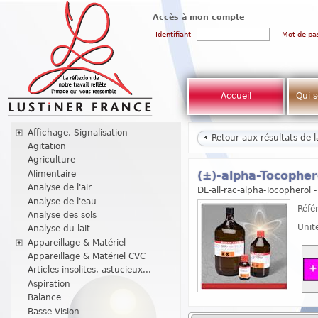
Accès à mon compte
Identifiant
Mot de pa
Accueil
Qui 
Affichage, Signalisation
Retour aux résultats de 
Agitation
Agriculture
Alimentaire
(±)-alpha-Tocophe
Analyse de l'air
DL-all-rac-alpha-Tocopherol 
Analyse de l'eau
Réfé
Analyse des sols
Unit
Analyse du lait
Appareillage & Matériel
Appareillage & Matériel CVC
Articles insolites, astucieux...
Aspiration
Balance
Basse Vision