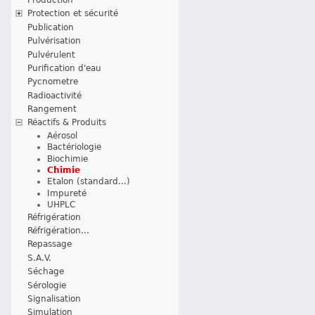
Protection et sécurité
Publication
Pulvérisation
Pulvérulent
Purification d'eau
Pycnometre
Radioactivité
Rangement
Réactifs & Produits
Aérosol
Bactériologie
Biochimie
Chimie
Etalon (standard...)
Impureté
UHPLC
Réfrigération
Réfrigération...
Repassage
S.A.V.
Séchage
Sérologie
Signalisation
Simulation