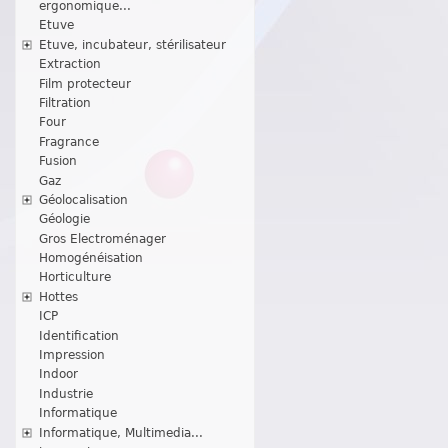
ergonomique...
Etuve
Etuve, incubateur, stérilisateur
Extraction
Film protecteur
Filtration
Four
Fragrance
Fusion
Gaz
Géolocalisation
Géologie
Gros Electroménager
Homogénéisation
Horticulture
Hottes
ICP
Identification
Impression
Indoor
Industrie
Informatique
Informatique, Multimedia...