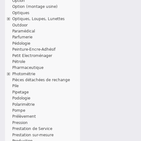
Option
Option (montage usine)
Optiques
Optiques, Loupes, Lunettes
Outdoor
Paramédical
Parfumerie
Pédologie
Peinture-Encre-Adhésif
Petit Electroménager
Pétrole
Pharmaceutique
Photométrie
Pièces détachées de rechange
Pile
Pipetage
Podologie
Polarimétrie
Pompe
Prélèvement
Pression
Prestation de Service
Prestation sur-mesure
Production