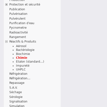
Protection et sécurité
Publication
Pulvérisation
Pulvérulent
Purification d'eau
Pycnometre
Radioactivité
Rangement
Réactifs & Produits
Aérosol
Bactériologie
Biochimie
Chimie
Etalon (standard...)
Impureté
UHPLC
Réfrigération
Réfrigération...
Repassage
S.A.V.
Séchage
Sérologie
Signalisation
Simulation