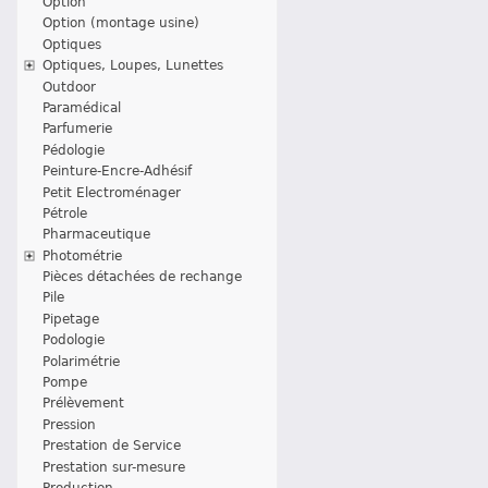
Option
Option (montage usine)
Optiques
Optiques, Loupes, Lunettes
Outdoor
Paramédical
Parfumerie
Pédologie
Peinture-Encre-Adhésif
Petit Electroménager
Pétrole
Pharmaceutique
Photométrie
Pièces détachées de rechange
Pile
Pipetage
Podologie
Polarimétrie
Pompe
Prélèvement
Pression
Prestation de Service
Prestation sur-mesure
Production