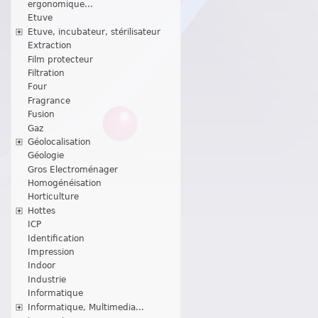
ergonomique...
Etuve
Etuve, incubateur, stérilisateur
Extraction
Film protecteur
Filtration
Four
Fragrance
Fusion
Gaz
Géolocalisation
Géologie
Gros Electroménager
Homogénéisation
Horticulture
Hottes
ICP
Identification
Impression
Indoor
Industrie
Informatique
Informatique, Multimedia...