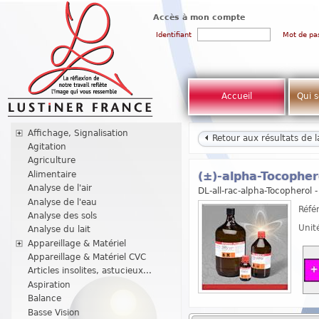
Accès à mon compte
Identifiant
Mot de pa
Accueil
Qui 
Affichage, Signalisation
Retour aux résultats de 
Agitation
Agriculture
Alimentaire
(±)-alpha-Tocophe
Analyse de l'air
DL-all-rac-alpha-Tocopherol 
Analyse de l'eau
Réfé
Analyse des sols
Unit
Analyse du lait
Appareillage & Matériel
Appareillage & Matériel CVC
Articles insolites, astucieux...
Aspiration
Balance
Basse Vision