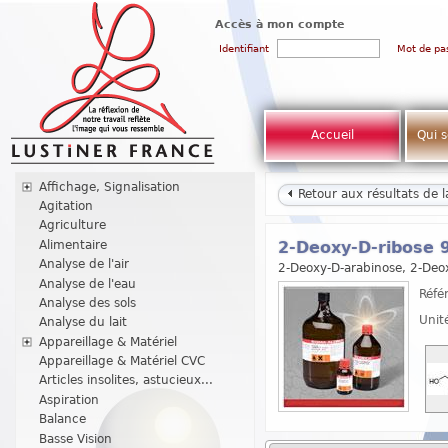
Accès à mon compte
Identifiant
Mot de pa
Accueil
Qui 
Affichage, Signalisation
Retour aux résultats de 
Agitation
Agriculture
Alimentaire
2-Deoxy-D-ribose 
Analyse de l'air
2-Deoxy-D-arabinose, 2-Deo
Analyse de l'eau
Réfé
Analyse des sols
Unit
Analyse du lait
Appareillage & Matériel
Appareillage & Matériel CVC
Articles insolites, astucieux...
Aspiration
Balance
Basse Vision