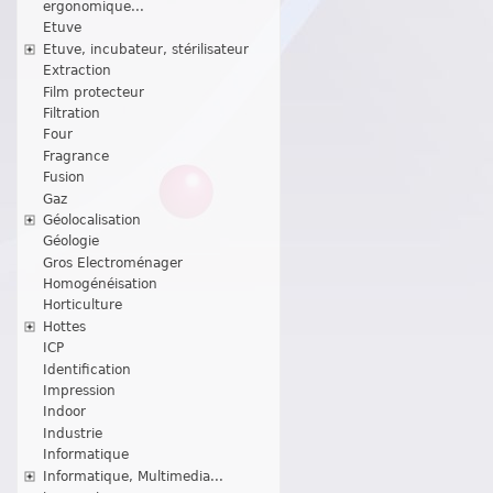
ergonomique...
Etuve
Etuve, incubateur, stérilisateur
Extraction
Film protecteur
Filtration
Four
Fragrance
Fusion
Gaz
Géolocalisation
Géologie
Gros Electroménager
Homogénéisation
Horticulture
Hottes
ICP
Identification
Impression
Indoor
Industrie
Informatique
Informatique, Multimedia...