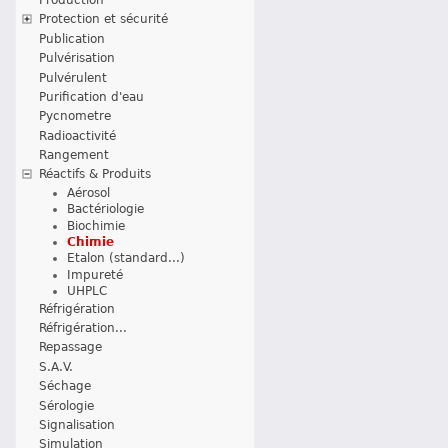
Protection et sécurité
Publication
Pulvérisation
Pulvérulent
Purification d'eau
Pycnometre
Radioactivité
Rangement
Réactifs & Produits
Aérosol
Bactériologie
Biochimie
Chimie
Etalon (standard...)
Impureté
UHPLC
Réfrigération
Réfrigération...
Repassage
S.A.V.
Séchage
Sérologie
Signalisation
Simulation