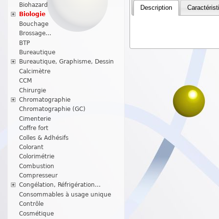
Biohazard
Description
Caractérist
Biologie
Bouchage
Brossage...
BTP
Bureautique
Bureautique, Graphisme, Dessin
Calcimètre
CCM
Chirurgie
Chromatographie
Chromatographie (GC)
Cimenterie
Coffre fort
Colles & Adhésifs
Colorant
Colorimétrie
Combustion
Compresseur
Congélation, Réfrigération...
Consommables à usage unique
Contrôle
Cosmétique