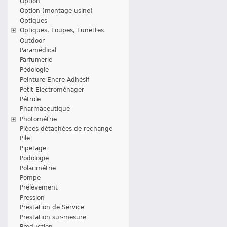
Option
Option (montage usine)
Optiques
Optiques, Loupes, Lunettes
Outdoor
Paramédical
Parfumerie
Pédologie
Peinture-Encre-Adhésif
Petit Electroménager
Pétrole
Pharmaceutique
Photométrie
Pièces détachées de rechange
Pile
Pipetage
Podologie
Polarimétrie
Pompe
Prélèvement
Pression
Prestation de Service
Prestation sur-mesure
Production