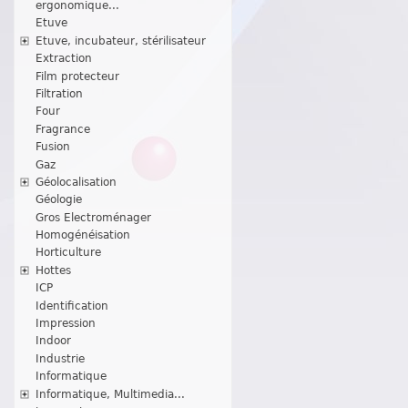
ergonomique...
Etuve
Etuve, incubateur, stérilisateur
Extraction
Film protecteur
Filtration
Four
Fragrance
Fusion
Gaz
Géolocalisation
Géologie
Gros Electroménager
Homogénéisation
Horticulture
Hottes
ICP
Identification
Impression
Indoor
Industrie
Informatique
Informatique, Multimedia...