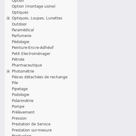
Option
Option (montage usine)
Optiques
Optiques, Loupes, Lunettes
Outdoor
Paramédical
Parfumerie
Pédologie
Peinture-Encre-Adhésif
Petit Electroménager
Pétrole
Pharmaceutique
Photométrie
Pièces détachées de rechange
Pile
Pipetage
Podologie
Polarimétrie
Pompe
Prélèvement
Pression
Prestation de Service
Prestation sur-mesure
Production