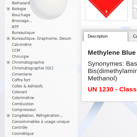
Biohazard
Biologie
Bouchage
Brossage...
BTP
Bureautique
Description
Ca
Bureautique, Graphisme, Dessin
Calcimètre
CCM
Methylene Blue 
Chirurgie
Synonymes: Basic
Chromatographie
Chromatographie (GC)
Bis(dimethylamin
Cimenterie
Methanol)
Coffre fort
Colles & Adhésifs
UN 1230 - Class
Colorant
Colorimétrie
Combustion
Compresseur
Congélation, Réfrigération...
Consommables à usage unique
Contrôle
Cosmétique