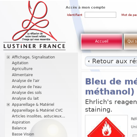
Accès à mon compte
Identifiant
Mot de pa
Accueil
Qui 
Affichage, Signalisation
Retour aux rés
Agitation
Agriculture
Alimentaire
Bleu de mé
Analyse de l'air
Analyse de l'eau
méthanol)
Analyse des sols
Analyse du lait
Ehrlich's reagent
Appareillage & Matériel
staining.
Appareillage & Matériel CVC
Articles insolites, astucieux...
Réf
Aspiration
Uni
Balance
Basse Vision