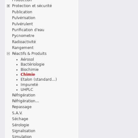
Protection et sécurité
Publication
Pulvérisation
Pulvérulent
Purification d'eau
Pycnometre
Radioactivité
Rangement
Réactifs & Produits
Aérosol
Bactériologie
Biochimie
Chimie
Etalon (standard...)
Impureté
UHPLC
Réfrigération
Réfrigération...
Repassage
S.A.V.
Séchage
Sérologie
Signalisation
Simulation