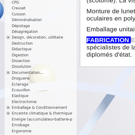
(scotome). La vis
CPG
Creuset
Monture de lunet
Cuisson
oculaires en po
Déminéralisation
Dépistage
Emballage unitai
Désagrégation
Design, décoration, utilitaire
FABRICATION
Destruction
spécialistes de l
Didactique
diplomés d'état.
Digestion
Dissection
Dissolution
Documentation...
Droguerie
Eclairage
Ecouvillon
Elastique
Electrochimie
Emballage & Conditionnement
Enceinte climatique & thermique
Energie (accumulateur-batterie-p
Enrobage
Ergonomie