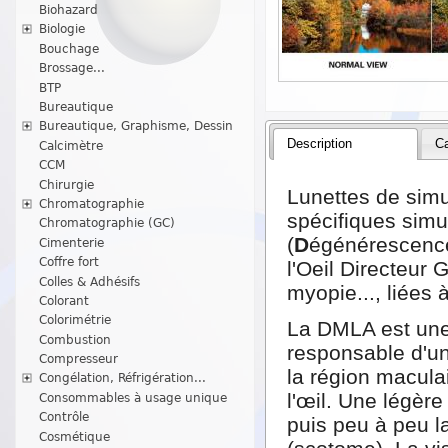
Biohazard
Biologie
Bouchage
Brossage...
BTP
Bureautique
Bureautique, Graphisme, Dessin
Description
Ca
Calcimètre
CCM
Chirurgie
Lunettes de simu
Chromatographie
spécifiques simul
Chromatographie (GC)
(
D
égénérescen
Cimenterie
Coffre fort
l'Oeil Directeur 
Colles & Adhésifs
myopie..., liées à
Colorant
Colorimétrie
La DMLA est une 
Combustion
responsable d'un
Compresseur
la région maculai
Congélation, Réfrigération...
l'œil. Une légèr
Consommables à usage unique
Contrôle
puis peu à peu l
Cosmétique