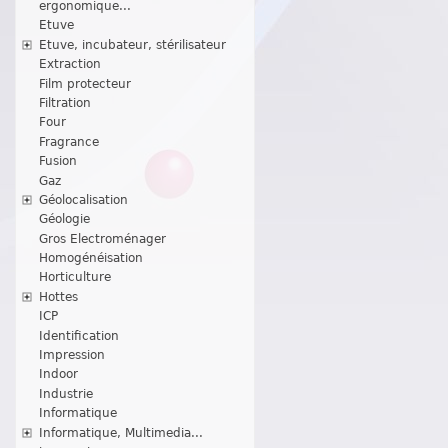
ergonomique...
Etuve
Etuve, incubateur, stérilisateur
Extraction
Film protecteur
Filtration
Four
Fragrance
Fusion
Gaz
Géolocalisation
Géologie
Gros Electroménager
Homogénéisation
Horticulture
Hottes
ICP
Identification
Impression
Indoor
Industrie
Informatique
Informatique, Multimedia...