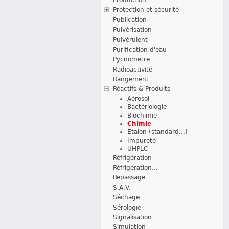
Protection et sécurité
Publication
Pulvérisation
Pulvérulent
Purification d'eau
Pycnometre
Radioactivité
Rangement
Réactifs & Produits
Aérosol
Bactériologie
Biochimie
Chimie
Etalon (standard...)
Impureté
UHPLC
Réfrigération
Réfrigération...
Repassage
S.A.V.
Séchage
Sérologie
Signalisation
Simulation