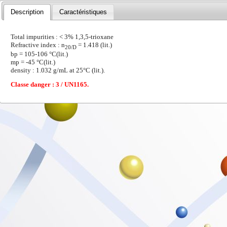
Description
Caractéristiques
Total impurities : < 3% 1,3,5-trioxane
Refractive index : n
= 1.418 (lit.)
20/D
bp = 105-106 °C(lit.)
mp = -45 °C(lit.)
density : 1.032 g/mL at 25°C (lit.).
Classe danger : 3 / UN1165.