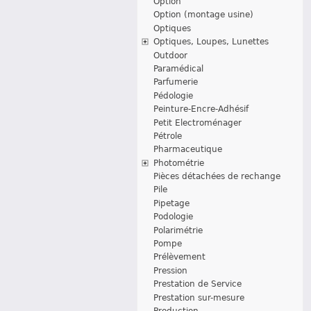
Option
Option (montage usine)
Optiques
Optiques, Loupes, Lunettes
Outdoor
Paramédical
Parfumerie
Pédologie
Peinture-Encre-Adhésif
Petit Electroménager
Pétrole
Pharmaceutique
Photométrie
Pièces détachées de rechange
Pile
Pipetage
Podologie
Polarimétrie
Pompe
Prélèvement
Pression
Prestation de Service
Prestation sur-mesure
Production