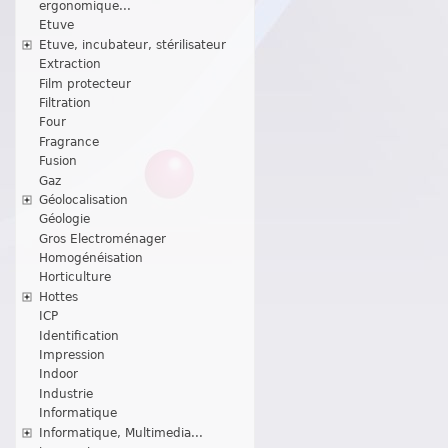
ergonomique...
Etuve
Etuve, incubateur, stérilisateur
Extraction
Film protecteur
Filtration
Four
Fragrance
Fusion
Gaz
Géolocalisation
Géologie
Gros Electroménager
Homogénéisation
Horticulture
Hottes
ICP
Identification
Impression
Indoor
Industrie
Informatique
Informatique, Multimedia...