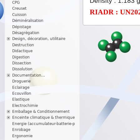
Density : 1.183 g
CPG
Creuset
RIADR : UN2023 /
Cuisson
Déminéralisation
Dépistage
Désagrégation
Design, décoration, utilitaire
Destruction
Didactique
Digestion
Dissection
Dissolution
Documentation...
Droguerie
Eclairage
Ecouvillon
Elastique
Electrochimie
Emballage & Conditionnement
Enceinte climatique & thermique
Energie (accumulateur-batterie-p
Enrobage
Ergonomie