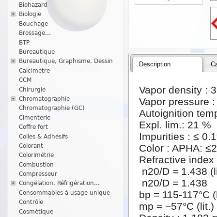
Biohazard
Biologie
Bouchage
Brossage...
BTP
Bureautique
Bureautique, Graphisme, Dessin
Description
Ca
Calcimètre
CCM
Vapor density : 3
Chirurgie
Chromatographie
Vapor pressure 
Chromatographie (GC)
Autoignition tem
Cimenterie
Expl. lim.: 21 %
Coffre fort
Impurities : ≤ 0
Colles & Adhésifs
Colorant
Color : APHA: ≤
Colorimétrie
Refractive index 
Combustion
n20/D = 1.438 (li
Compresseur
n20/D = 1.438
Congélation, Réfrigération...
bp = 115-117°C (l
Consommables à usage unique
Contrôle
mp = −57°C (lit.)
Cosmétique