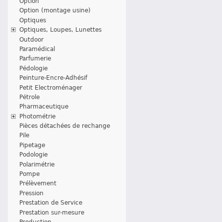
Option
Option (montage usine)
Optiques
Optiques, Loupes, Lunettes
Outdoor
Paramédical
Parfumerie
Pédologie
Peinture-Encre-Adhésif
Petit Electroménager
Pétrole
Pharmaceutique
Photométrie
Pièces détachées de rechange
Pile
Pipetage
Podologie
Polarimétrie
Pompe
Prélèvement
Pression
Prestation de Service
Prestation sur-mesure
Production