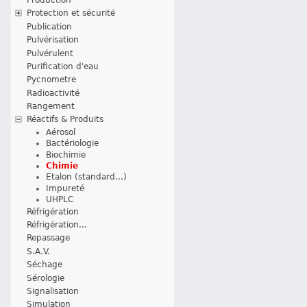
Protection et sécurité
Publication
Pulvérisation
Pulvérulent
Purification d'eau
Pycnometre
Radioactivité
Rangement
Réactifs & Produits
Aérosol
Bactériologie
Biochimie
Chimie
Etalon (standard...)
Impureté
UHPLC
Réfrigération
Réfrigération...
Repassage
S.A.V.
Séchage
Sérologie
Signalisation
Simulation