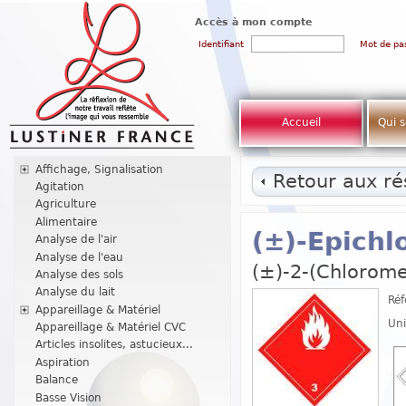
Accès à mon compte
Identifiant
Mot de pa
Accueil
Qui 
Affichage, Signalisation
Retour aux rés
Agitation
Agriculture
Alimentaire
(±)-Epichl
Analyse de l'air
Analyse de l'eau
(±)-2-(Chlorome
Analyse des sols
Analyse du lait
Réf
Appareillage & Matériel
Uni
Appareillage & Matériel CVC
Articles insolites, astucieux...
Aspiration
Balance
Basse Vision