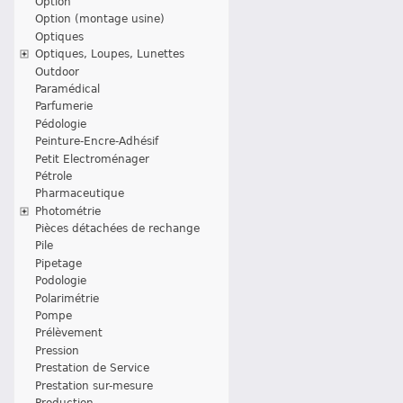
Option
Option (montage usine)
Optiques
Optiques, Loupes, Lunettes
Outdoor
Paramédical
Parfumerie
Pédologie
Peinture-Encre-Adhésif
Petit Electroménager
Pétrole
Pharmaceutique
Photométrie
Pièces détachées de rechange
Pile
Pipetage
Podologie
Polarimétrie
Pompe
Prélèvement
Pression
Prestation de Service
Prestation sur-mesure
Production