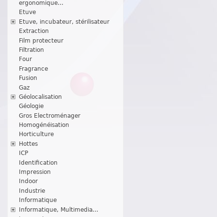
ergonomique...
Etuve
Etuve, incubateur, stérilisateur
Extraction
Film protecteur
Filtration
Four
Fragrance
Fusion
Gaz
Géolocalisation
Géologie
Gros Electroménager
Homogénéisation
Horticulture
Hottes
ICP
Identification
Impression
Indoor
Industrie
Informatique
Informatique, Multimedia...