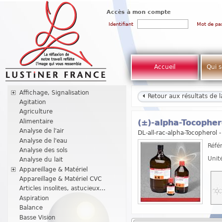
Accès à mon compte
Identifiant
Mot de pa
Accueil
Qui 
Affichage, Signalisation
Retour aux résultats de 
Agitation
Agriculture
Alimentaire
(±)-alpha-Tocopher
Analyse de l'air
DL-all-rac-alpha-Tocopherol 
Analyse de l'eau
Réfé
Analyse des sols
Unit
Analyse du lait
Appareillage & Matériel
Appareillage & Matériel CVC
Articles insolites, astucieux...
Aspiration
Balance
Basse Vision