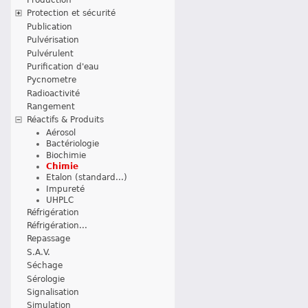
Protection et sécurité
Publication
Pulvérisation
Pulvérulent
Purification d'eau
Pycnometre
Radioactivité
Rangement
Réactifs & Produits
Aérosol
Bactériologie
Biochimie
Chimie
Etalon (standard...)
Impureté
UHPLC
Réfrigération
Réfrigération...
Repassage
S.A.V.
Séchage
Sérologie
Signalisation
Simulation