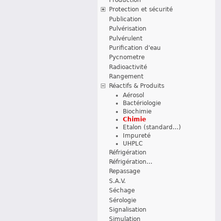
Protection et sécurité
Publication
Pulvérisation
Pulvérulent
Purification d'eau
Pycnometre
Radioactivité
Rangement
Réactifs & Produits
Aérosol
Bactériologie
Biochimie
Chimie
Etalon (standard...)
Impureté
UHPLC
Réfrigération
Réfrigération...
Repassage
S.A.V.
Séchage
Sérologie
Signalisation
Simulation