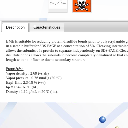
Description
Caractéristiques
BME is suitable for reducing protein disulfide bonds prior to polyacrylamide g
in a sample buffer for SDS-PAGE at a concentration of 5%. Cleaving intermolec
allows the subunits of a protein to separate independently on SDS-PAGE. Cleav
disulfide bonds allows the subunits to become completely denatured so that ea
length with no influence due to secondary structure.
Propriétés :
Vapor density : 2.69 (vs air)
Vapor pressure : 0.76 mmHg (20 °C)
Expl. lim.: 2.3-18 % (v/v)
bp = 154-161°C (lit.)
Density : 1.12 g/mL at 20°C (lit.).