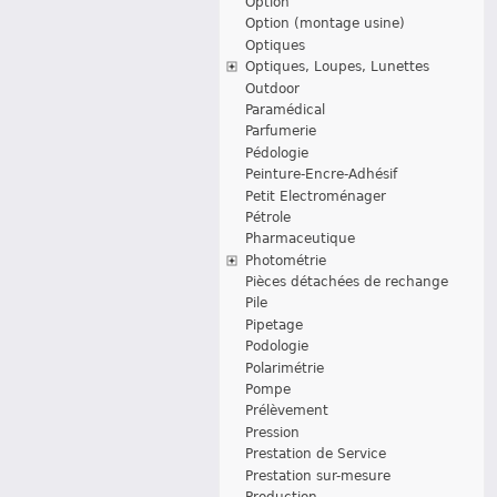
Option
Option (montage usine)
Optiques
Optiques, Loupes, Lunettes
Outdoor
Paramédical
Parfumerie
Pédologie
Peinture-Encre-Adhésif
Petit Electroménager
Pétrole
Pharmaceutique
Photométrie
Pièces détachées de rechange
Pile
Pipetage
Podologie
Polarimétrie
Pompe
Prélèvement
Pression
Prestation de Service
Prestation sur-mesure
Production