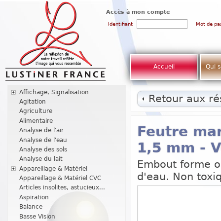
Accès à mon compte
Identifiant
Mot de pa
Accueil
Qui 
Affichage, Signalisation
Retour aux rés
Agitation
Agriculture
Alimentaire
Feutre mar
Analyse de l'air
Analyse de l'eau
1,5 mm - 
Analyse des sols
Analyse du lait
Embout forme og
Appareillage & Matériel
d'eau. Non toxi
Appareillage & Matériel CVC
Articles insolites, astucieux...
Aspiration
Balance
Basse Vision