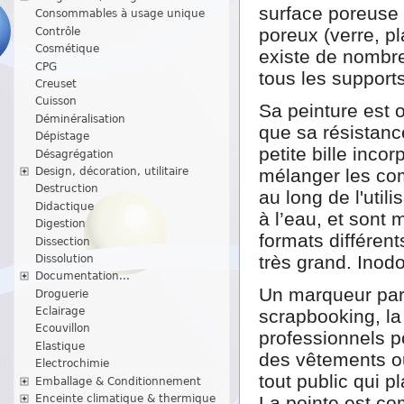
surface poreuse 
Consommables à usage unique
poreux (verre, pl
Contrôle
Cosmétique
existe de nombre
CPG
tous les support
Creuset
Cuisson
Sa peinture est
Déminéralisation
que sa résistanc
Dépistage
petite bille inco
Désagrégation
Design, décoration, utilitaire
mélanger les co
Destruction
au long de l'util
Didactique
à l’eau, et sont 
Digestion
formats différent
Dissection
très grand. Inodo
Dissolution
Documentation...
Un marqueur parf
Droguerie
Eclairage
scrapbooking, la c
Ecouvillon
professionnels p
Elastique
des vêtements ou
Electrochimie
tout public qui pl
Emballage & Conditionnement
Enceinte climatique & thermique
La pointe est co