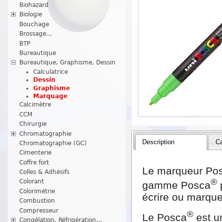
Biohazard
Biologie
Bouchage
Brossage...
BTP
Bureautique
Bureautique, Graphisme, Dessin
Calculatrice
Dessin
Graphisme
Marquage
Calcimètre
CCM
Chirurgie
Chromatographie
Description
Ca
Chromatographie (GC)
Cimenterie
Coffre fort
Le marqueur Po
Colles & Adhésifs
®
Colorant
gamme Posca
p
Colorimétrie
écrire ou marquer
Combustion
Compresseur
®
Le Posca
est un
Congélation, Réfrigération...