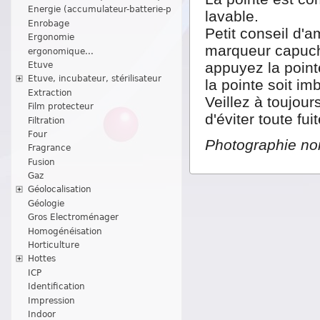
Energie (accumulateur-batterie-p
lavable.
Enrobage
Petit conseil d'
Ergonomie
marqueur capuch
ergonomique...
appuyez la point
Etuve
Etuve, incubateur, stérilisateur
la pointe soit im
Extraction
Veillez à toujour
Film protecteur
d'éviter toute fu
Filtration
Four
Photographie non
Fragrance
Fusion
Gaz
Géolocalisation
Géologie
Gros Electroménager
Homogénéisation
Horticulture
Hottes
ICP
Identification
Impression
Indoor