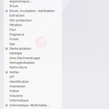
ergonomique...
Etuve
Etuve, incubateur, stérilisateur
Extraction
Film protecteur
Filtration
Four
Fragrance
Fusion
Gaz
Géolocalisation
Géologie
Gros Electroménager
Homogénéisation
Horticulture
Hottes
ICP
Identification
Impression
Indoor
Industrie
Informatique
Informatique, Multimedia...