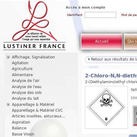
Accès à mon compte
Identifiant
Mot de pa
Accueil
Qui 
Affichage, Signalisation
Retour aux résultats de 
Agitation
Agriculture
Alimentaire
2-Chloro-N,N-dieth
Analyse de l'air
2-(Diethylamino)ethyl chlor
Analyse de l'eau
Réf
Analyse des sols
Uni
Analyse du lait
Appareillage & Matériel
Appareillage & Matériel CVC
Articles insolites, astucieux...
Aspiration
Balance
Basse Vision