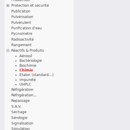
Protection et sécurité
Publication
Pulvérisation
Pulvérulent
Purification d'eau
Pycnometre
Radioactivité
Rangement
Réactifs & Produits
Aérosol
Bactériologie
Biochimie
Chimie
Etalon (standard...)
Impureté
UHPLC
Réfrigération
Réfrigération...
Repassage
S.A.V.
Séchage
Sérologie
Signalisation
Simulation