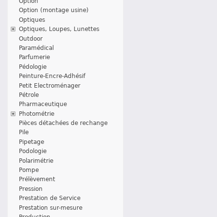
Option
Option (montage usine)
Optiques
Optiques, Loupes, Lunettes
Outdoor
Paramédical
Parfumerie
Pédologie
Peinture-Encre-Adhésif
Petit Electroménager
Pétrole
Pharmaceutique
Photométrie
Pièces détachées de rechange
Pile
Pipetage
Podologie
Polarimétrie
Pompe
Prélèvement
Pression
Prestation de Service
Prestation sur-mesure
Production