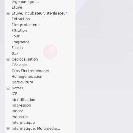
ergonomique...
Etuve
Etuve, incubateur, stérilisateur
Extraction
Film protecteur
Filtration
Four
Fragrance
Fusion
Gaz
Géolocalisation
Géologie
Gros Electroménager
Homogénéisation
Horticulture
Hottes
ICP
Identification
Impression
Indoor
Industrie
Informatique
Informatique, Multimedia...