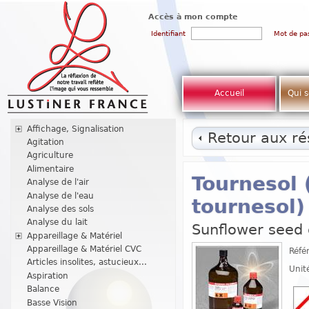
Accès à mon compte
Identifiant
Mot de pa
Accueil
Qui 
Affichage, Signalisation
Retour aux rés
Agitation
Agriculture
Alimentaire
Tournesol 
Analyse de l'air
Analyse de l'eau
tournesol)
Analyse des sols
Analyse du lait
Sunflower seed 
Appareillage & Matériel
Appareillage & Matériel CVC
Réfé
Articles insolites, astucieux...
Unit
Aspiration
Balance
Basse Vision