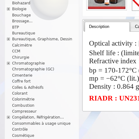
Biohazard
Biologie
Bouchage
Brossage...
Description
Ca
BTP
Bureautique
Bureautique, Graphisme, Dessin
Optical activity :
Calcimètre
Shelf life : (limi
CCM
Chirurgie
Refractive index 
Chromatographie
bp = 170-172°C (
Chromatographie (GC)
Cimenterie
mp = −62°C (lit.
Coffre fort
Density : 0.864 g
Colles & Adhésifs
Colorant
RIADR : UN2319 
Colorimétrie
Combustion
Compresseur
Congélation, Réfrigération...
Consommables à usage unique
Contrôle
Cosmétique