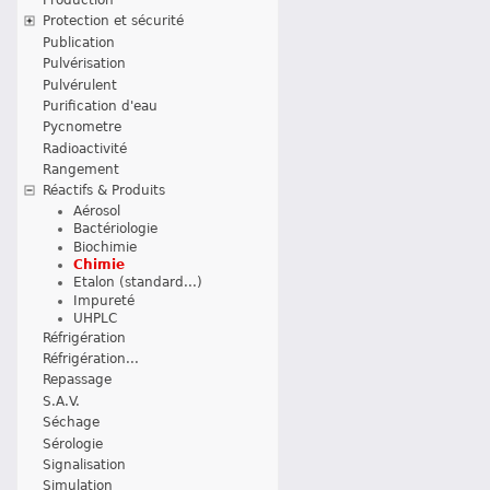
Protection et sécurité
Publication
Pulvérisation
Pulvérulent
Purification d'eau
Pycnometre
Radioactivité
Rangement
Réactifs & Produits
Aérosol
Bactériologie
Biochimie
Chimie
Etalon (standard...)
Impureté
UHPLC
Réfrigération
Réfrigération...
Repassage
S.A.V.
Séchage
Sérologie
Signalisation
Simulation