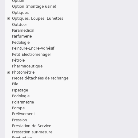
Option
Option (montage usine)
Optiques
Optiques, Loupes, Lunettes
Outdoor
Paramédical
Parfumerie
Pédologie
Peinture-Encre-Adhésif
Petit Electroménager
Pétrole
Pharmaceutique
Photométrie
Pièces détachées de rechange
Pile
Pipetage
Podologie
Polarimétrie
Pompe
Prélèvement
Pression
Prestation de Service
Prestation sur-mesure
Production