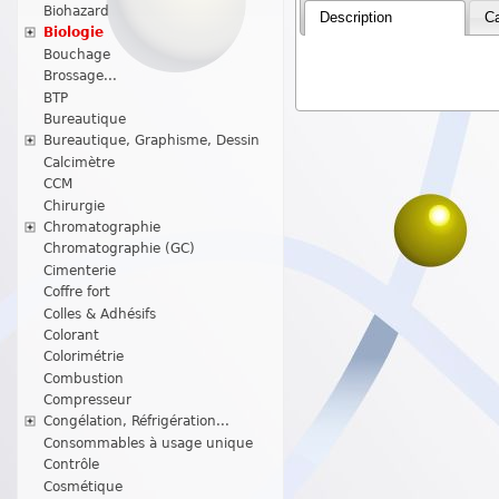
Biohazard
Description
Ca
Biologie
Bouchage
Brossage...
BTP
Bureautique
Bureautique, Graphisme, Dessin
Calcimètre
CCM
Chirurgie
Chromatographie
Chromatographie (GC)
Cimenterie
Coffre fort
Colles & Adhésifs
Colorant
Colorimétrie
Combustion
Compresseur
Congélation, Réfrigération...
Consommables à usage unique
Contrôle
Cosmétique