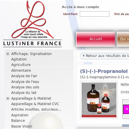
Accès à mon compte
Identifiant
Mot de pa
Accueil
Qui 
Affichage, Signalisation
Retour aux résultats de 
Agitation
Agriculture
Alimentaire
(S)-(-)-Propranolo
Analyse de l'air
(S)-1-Isopropylamino-3-(1-n
Analyse de l'eau
Réfé
Analyse des sols
Unit
Analyse du lait
Appareillage & Matériel
Appareillage & Matériel CVC
Articles insolites, astucieux...
Aspiration
Balance
Basse Vision