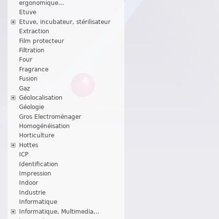
ergonomique...
Etuve
Etuve, incubateur, stérilisateur
Extraction
Film protecteur
Filtration
Four
Fragrance
Fusion
Gaz
Géolocalisation
Géologie
Gros Electroménager
Homogénéisation
Horticulture
Hottes
ICP
Identification
Impression
Indoor
Industrie
Informatique
Informatique, Multimedia...