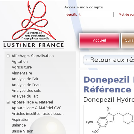
Accès à mon compte
Identifiant
Mot de pa
Accueil
Qui 
Affichage, Signalisation
Retour aux rés
Agitation
Agriculture
Alimentaire
Donepezil 
Analyse de l'air
Analyse de l'eau
Référence
Analyse des sols
Analyse du lait
Donepezil Hydro
Appareillage & Matériel
Appareillage & Matériel CVC
Articles insolites, astucieux...
Aspiration
Balance
Basse Vision