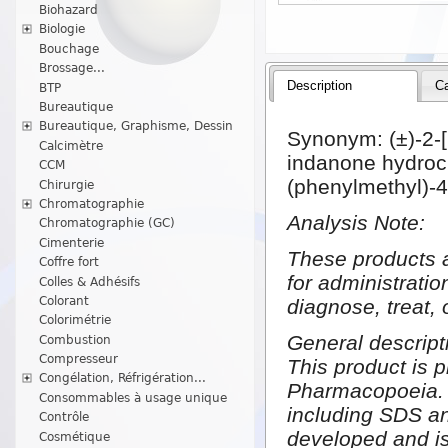
Biohazard
Biologie
Bouchage
Brossage...
Description
Ca
BTP
Bureautique
Bureautique, Graphisme, Dessin
Synonym:
(±)-2-
Calcimètre
indanone hydroc
CCM
(phenylmethyl)-4
Chirurgie
Chromatographie
Analysis Note:
Chromatographie (GC)
Cimenterie
These products a
Coffre fort
for administrati
Colles & Adhésifs
Colorant
diagnose, treat, 
Colorimétrie
General descript
Combustion
Compresseur
This product is 
Congélation, Réfrigération...
Pharmacopoeia. A
Consommables à usage unique
including SDS an
Contrôle
developed and is
Cosmétique