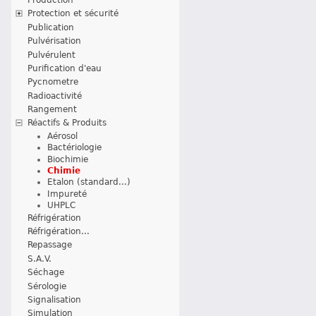
Protection et sécurité
Publication
Pulvérisation
Pulvérulent
Purification d'eau
Pycnometre
Radioactivité
Rangement
Réactifs & Produits
Aérosol
Bactériologie
Biochimie
Chimie
Etalon (standard...)
Impureté
UHPLC
Réfrigération
Réfrigération...
Repassage
S.A.V.
Séchage
Sérologie
Signalisation
Simulation