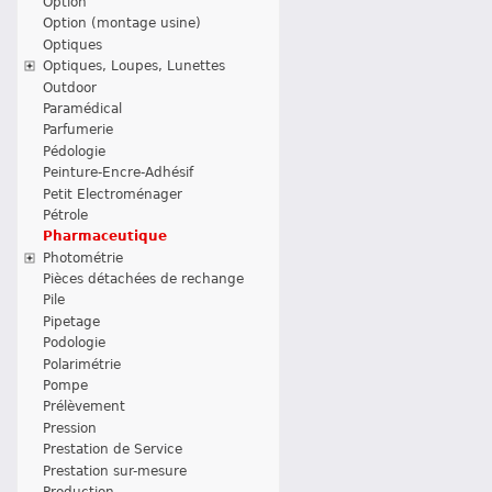
Option
Option (montage usine)
Optiques
Optiques, Loupes, Lunettes
Outdoor
Paramédical
Parfumerie
Pédologie
Peinture-Encre-Adhésif
Petit Electroménager
Pétrole
Pharmaceutique
Photométrie
Pièces détachées de rechange
Pile
Pipetage
Podologie
Polarimétrie
Pompe
Prélèvement
Pression
Prestation de Service
Prestation sur-mesure
Production