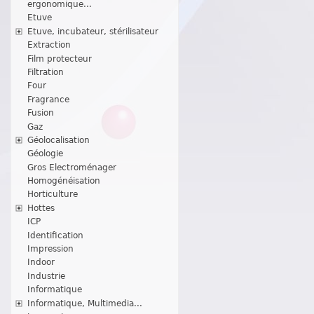
ergonomique...
Etuve
Etuve, incubateur, stérilisateur
Extraction
Film protecteur
Filtration
Four
Fragrance
Fusion
Gaz
Géolocalisation
Géologie
Gros Electroménager
Homogénéisation
Horticulture
Hottes
ICP
Identification
Impression
Indoor
Industrie
Informatique
Informatique, Multimedia...