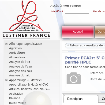
Accès à mon compte
Identifiant
Mot de pa
Accueil
Qui 
Affichage, Signalisation
Retour aux résultats de 
Agitation
Agriculture
Alimentaire
Primer ECA2r: 5' 
Analyse de l'air
purifié HPLC
Analyse de l'eau
Conditionné sous forme sèch
Analyse des sols
Référence 
Analyse du lait
Unité de v
Appareillage & Matériel
Appareillage & Matériel CVC
Articles insolites, astucieux...
Aspiration
Balance
Description
Ca
Basse Vision