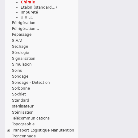
Chimie
Etalon (standard...)
Impureté
UHPLC
Réfrigération
Réfrigération...
Repassage
S.A.V.
Séchage
Sérologie
Signalisation
Simulation
Soins
Sondage
Sondage - Détection
Sorbonne
Soxhlet
Standard
stérilisateur
Stérilisation
Télécommunications
Topographie
Transport Logistique Manutention
Tronçonnage