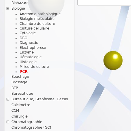
Biohazard
Biologie
Anatomie pathologique
Biologie moléculaire
Chambre de culture
Culture cellulaire
Cytologie
DBO
Diagnostic
Electrophorèse
Enzyme
Hématologie
Histologie
Milieu de culture
PCR
Bouchage
Brossage...
BTP
Bureautique
Bureautique, Graphisme, Dessin
Calcimètre
CCM
Chirurgie
Chromatographie
Chromatographie (GC)