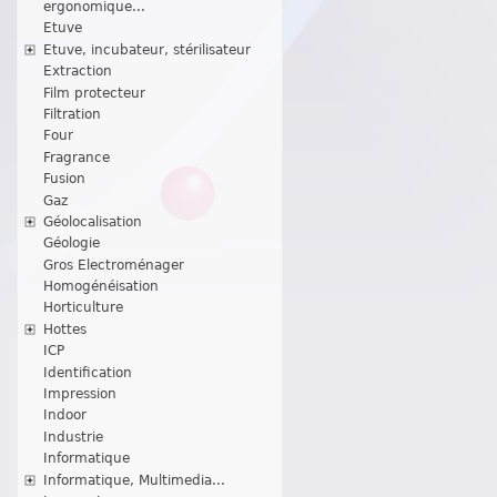
ergonomique...
Etuve
Etuve, incubateur, stérilisateur
Extraction
Film protecteur
Filtration
Four
Fragrance
Fusion
Gaz
Géolocalisation
Géologie
Gros Electroménager
Homogénéisation
Horticulture
Hottes
ICP
Identification
Impression
Indoor
Industrie
Informatique
Informatique, Multimedia...