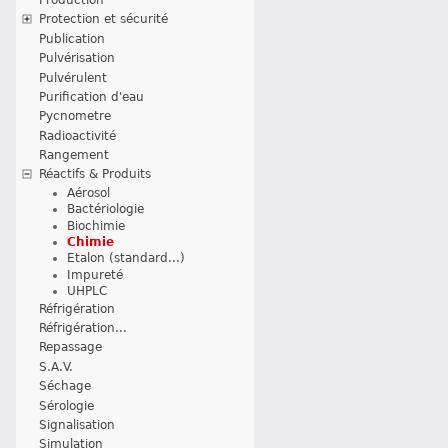
Protection et sécurité
Publication
Pulvérisation
Pulvérulent
Purification d'eau
Pycnometre
Radioactivité
Rangement
Réactifs & Produits
Aérosol
Bactériologie
Biochimie
Chimie
Etalon (standard...)
Impureté
UHPLC
Réfrigération
Réfrigération...
Repassage
S.A.V.
Séchage
Sérologie
Signalisation
Simulation