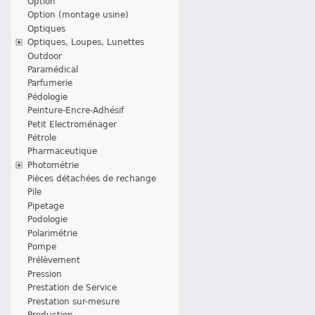
Option
Option (montage usine)
Optiques
Optiques, Loupes, Lunettes
Outdoor
Paramédical
Parfumerie
Pédologie
Peinture-Encre-Adhésif
Petit Electroménager
Pétrole
Pharmaceutique
Photométrie
Pièces détachées de rechange
Pile
Pipetage
Podologie
Polarimétrie
Pompe
Prélèvement
Pression
Prestation de Service
Prestation sur-mesure
Production