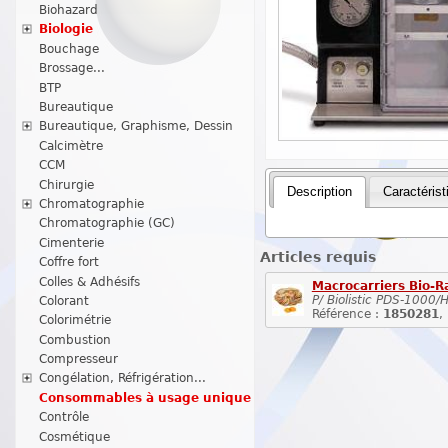
Biohazard
Biologie
Bouchage
Brossage...
BTP
Bureautique
Bureautique, Graphisme, Dessin
Calcimètre
CCM
Chirurgie
Description
Caractérist
Chromatographie
Chromatographie (GC)
Cimenterie
Articles requis
Coffre fort
Colles & Adhésifs
Macrocarriers Bio-
P/ Biolistic PDS-1000
Colorant
Référence :
1850281
,
Colorimétrie
Combustion
Compresseur
Congélation, Réfrigération...
Consommables à usage unique
Contrôle
Cosmétique