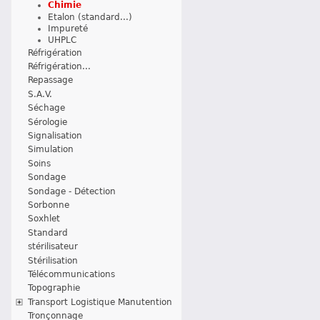
Chimie
Etalon (standard...)
Impureté
UHPLC
Réfrigération
Réfrigération...
Repassage
S.A.V.
Séchage
Sérologie
Signalisation
Simulation
Soins
Sondage
Sondage - Détection
Sorbonne
Soxhlet
Standard
stérilisateur
Stérilisation
Télécommunications
Topographie
Transport Logistique Manutention
Tronçonnage