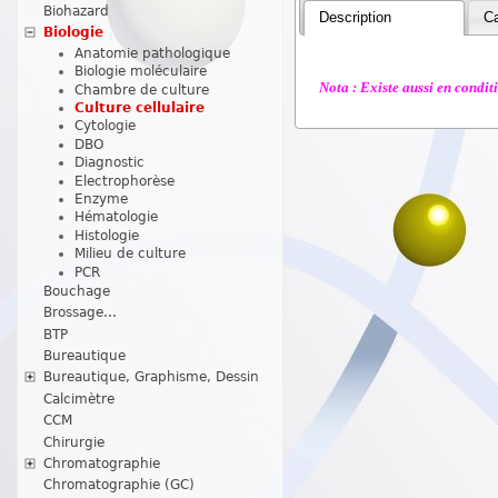
Biohazard
Description
Ca
Biologie
Anatomie pathologique
Biologie moléculaire
Nota : Existe aussi en condi
Chambre de culture
Culture cellulaire
Cytologie
DBO
Diagnostic
Electrophorèse
Enzyme
Hématologie
Histologie
Milieu de culture
PCR
Bouchage
Brossage...
BTP
Bureautique
Bureautique, Graphisme, Dessin
Calcimètre
CCM
Chirurgie
Chromatographie
Chromatographie (GC)